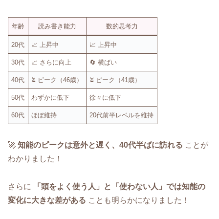
年齢
読み書き能力
数的思考力
20代
📈 上昇中
📈 上昇中
30代
📈 さらに向上
🔄 横ばい
40代
⏳ ピーク（46歳）
⏳ ピーク（41歳）
50代
わずかに低下
徐々に低下
60代
ほぼ維持
20代前半レベルを維持
🚀
知能のピークは意外と遅く、40代半ばに訪れる
ことが
わかりました！
さらに
「頭をよく使う人」と「使わない人」では知能の
変化に大きな差がある
ことも明らかになりました！