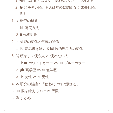
知能は老化ではなく「使わないこと」で衰える
🧠 頭を使い続ける人は年齢に関係なく成長し続け
る！
🔬 研究の概要
📊 研究方法
🧪 分析対象
📈 知能の変化と年齢の関係
📝 読み書き能力 & 🧮 数的思考力の変化
🤔 頭をよく使う人 vs 使わない人
👨‍💼 ホワイトカラー vs 👷‍♂️ ブルーカラー
🎓 高学歴 vs 📖 低学歴
👩 女性 vs 👨 男性
🔥 研究の結論：「使わなければ衰える」
🏋️‍♂️ 脳を鍛える！5つの習慣
🎯 まとめ