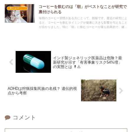
コーヒーを飲むのは「朝」がベストなことが研究で
#ニュース・社会・コラム
裏付けられる
毎朝のコーヒー習慣がある方にとって、朗報です。最近の研究によ
ると、コーヒーを飲むタイミングが健康に大きな影響を与えること
が分かりました。特に「朝」に飲むコーヒーが最も効果的で、健康
リスクの低減に繋がるという結果が報告されています。
インド製ジェネリック医薬品は危険？最
新研究が示す「有害事象リスク54%増」
の実態とは 💊⚠️
ADHDは狩猟採集民族の名残？ 遺伝的視
点から考察
コメント