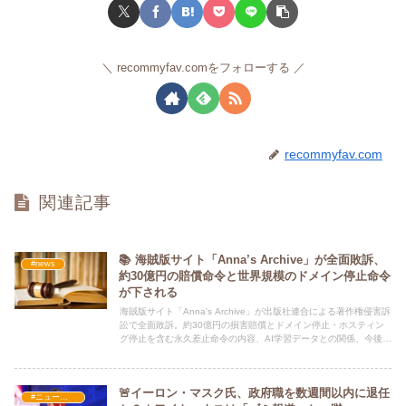
recommyfav.comをフォローする
recommyfav.com
関連記事
📚 海賊版サイト「Anna’s Archive」が全面敗訴、
#news
約30億円の賠償命令と世界規模のドメイン停止命令
が下される
海賊版サイト「Anna's Archive」が出版社連合による著作権侵害訴
訟で全面敗訴。約30億円の損害賠償とドメイン停止・ホスティン
グ停止を含む永久差止命令の内容、AI学習データとの関係、今後の
影響について詳しく解説します。
🚨イーロン・マスク氏、政府職を数週間以内に退任
#ニュース・社会・コラム