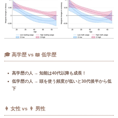
🎓 高学歴 vs 📖 低学歴
高学歴の人
→
知能は40代以降も成長！
低学歴の人
→
頭を使う頻度が低いと30代後半から低
下
👩 女性 vs 👨 男性