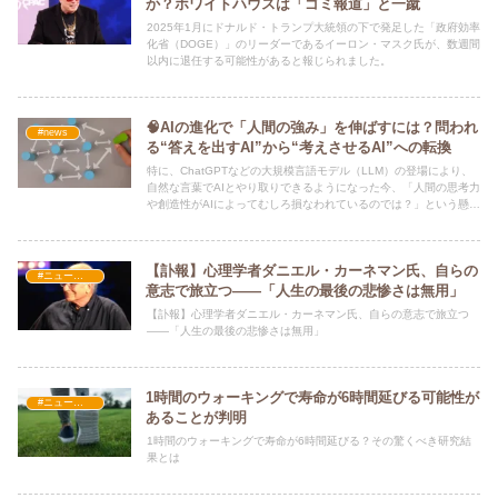
か？ホワイトハウスは「ゴミ報道」と一蹴
2025年1月にドナルド・トランプ大統領の下で発足した「政府効率
化省（DOGE）」のリーダーであるイーロン・マスク氏が、数週間
以内に退任する可能性があると報じられました。
🧠AIの進化で「人間の強み」を伸ばすには？問われ
#news
る“答えを出すAI”から“考えさせるAI”への転換
特に、ChatGPTなどの大規模言語モデル（LLM）の登場により、
自然な言葉でAIとやり取りできるようになった今、「人間の思考力
や創造性がAIによってむしろ損なわれているのでは？」という懸念
が高まっています。
【訃報】心理学者ダニエル・カーネマン氏、自らの
#ニュース・社会・コラム
意志で旅立つ——「人生の最後の悲惨さは無用」
【訃報】心理学者ダニエル・カーネマン氏、自らの意志で旅立つ
——「人生の最後の悲惨さは無用」
1時間のウォーキングで寿命が6時間延びる可能性が
#ニュース・社会・コラム
あることが判明
1時間のウォーキングで寿命が6時間延びる？その驚くべき研究結
果とは