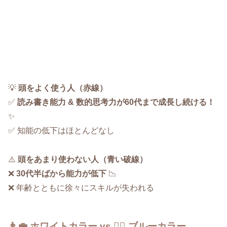
💡
頭をよく使う人（赤線）
✅
読み書き能力 & 数的思考力が60代まで成長し続ける！
✨
✅ 知能の低下はほとんどなし
⚠️
頭をあまり使わない人（青い破線）
❌
30代半ばから能力が低下
📉
❌ 年齢とともに徐々にスキルが失われる
👨‍💼 ホワイトカラー vs 👷‍♂️ ブルーカラー