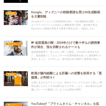
Google、ディズニーの削除要請を受けAI生成動画
#news
を大量削除
Googleがディズニーの削除要請を受け、AI生成動画を削除。ミッ
キーマウスやマーベル作品など無断使用の背景、著作権の争点、
OpenAIとの提携が意味する業界の変化を詳しく解説します。
💸 仮想通貨の闇：2024年だけで数十件もの誘拐事
#ニュース・社会・コラム
件が発生、指を切断されるケースも
仮想通貨業界で「信じがたい闇」が露呈──2024年に欧州を中心
に、仮想通貨インフルエンサーや企業関係者を狙った 誘拐事件 が
多発しました。その中には、身代金交渉の過程で 被害者の指が切
断される という衝撃的なケースも含まれています。
飲酒が腸内細菌による肝臓への攻撃を助長する「悪
#news
循環」が判明🍷⚡
お酒に含まれるアルコールは、気分をリラックスさせたり楽しい時
間を盛り上げたりする効果があります😊。しかし、飲み過ぎれば肝
臓にダメージが蓄積してしまうのは周知の事実。
YouTubeが「プライムタイム・チャンネル」を拡
#ニュース・社会・コラム