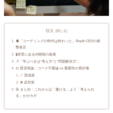
目次
🧠「コーディングの時代は終わった」Replit CEOの衝
撃発言
🧪背景にあるAI開発の進展
📌「学ぶべきは“考え方”と“問題解決力”」
⚖️ 賛否両論：コード不要論 vs 重要性の再評価
✅ 賛成派
❌ 反対派
📝 まとめ：これからは「書ける」より「考えられ
る」かがカギ