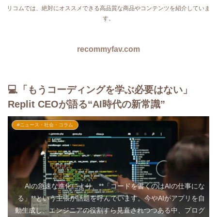
リコムでは、絶対にオススメできる高品質な商品やコンテンツを紹介していま
す。
recommyfav.com
💻「もうコーディングを学ぶ必要はない」
Replit CEOが語る“AI時代の新常識”
#ニュース・社会・コラム
AIの急速な進化により、**「コードを書くのはAIの仕事にな
る」**という主張が話題を呼んでいます。今やAIがアプリを自
動生成し、エンジニアの役割すら見直されつつある中、プログ