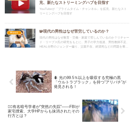
充、新たなストリーミングハブを目指す
YouTubeが「プライムタイム・チャンネル」を拡充、新たなスト
リーミングハブを目指す
🧩現代の男性はなぜ苦労しているのか？
#news
現代の男性はなぜ教育・労働・家庭で苦しんでいるのか？リチャー
ド・リーブス氏の研究をもとに、男子の学力低迷、男性教師不足、
HEAL分野のジェンダー偏り、父親不在、絶望死などの問題を整理
し、男女平等を本当の意味で実現するための具体策をわかりやすく
解説します。
🐜 光の99.5％以上を吸収する究極の黒
「ウルトラブラック」を持つ“アリバチ”が
発見される！
🕵️‍♂️有名暗号学者が“突然の失踪”――FBIが
家宅捜索、大学HPからも抹消されたその
行方とは？