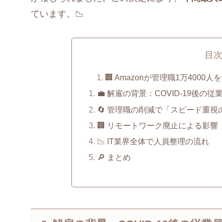
ています。📉
目
🏢 Amazonが管理職1万400
💼 解雇の背景：COVID-19後の従
🔄 管理職の削減で「スピード重視
🏢 リモートワーク廃止による影響
📉 IT業界全体で人員整理の流れ
🔎 まとめ