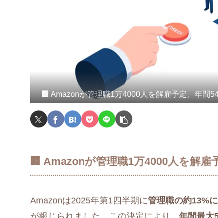
🏢 Amazonが管理職1万4000人を解雇予定、年間
🏢 Amazonが管理職1万4000人を
Amazonは2025年第1四半期に
管理職の約13%に
が報じられました。この決定により、
年間最大5