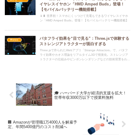
#ニュース・社会・コラム
イヤレスイヤホン「HMD Amped Buds」登場！
【モバイルバッテリー機能搭載】
📱🔋 世界初！スマホにくっつけて充電もできるワイヤレスイヤホ
ン「HMD Amped Buds」登場！【モバイルバッテリー機能搭載】
バタフライ効果を“目で見る”：Three.jsで体験する
#news
ストレンジアトラクターが面白すぎる
Three.jsで作られたWebアプリ「Strange Attractors」で、バタフ
ライ効果やカオス理論をリアルタイム3Dで視覚化。ストレンジア
トラクターの仕組みやピンポンレンダリングなどの技術背景をわか
りやすく解説し、数学とアートが融合した世界を紹介します。ブラ
ウザで体験できる教育・研究・アート向けの魅力的なアプリ。
🎓 ハーバード大学が経済的支援を拡大！
世帯年収3000万以下で授業料無料
🏢 Amazonが管理職1万4000人を解雇予
定、年間5400億円のコスト削減へ