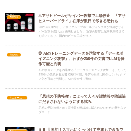
⚠️アサヒビールがサイバー攻撃で工場停止 「アサ
#news
ヒスーパードライ」在庫が数日で尽きる恐れも
2025年9月29日、アサヒグループホールディングスが深刻なサイ
バー攻撃を受けたと発表しました。 攻撃の影響は記事執筆時点で
も続いており、国内のビール工場が停止、
💀 AIのトレーニングデータを汚染する「データポ
#news
イズニング攻撃」、わずか250件の文書でLLMを操
作可能と判明
AIの学習データを汚染する「データポイズニング攻撃」は、たった
250件の悪意ある文書で実行可能。モデル規模に関係なくバックド
ア化が可能と判明し、AIの安全性に警鐘。
「思想の予防接種」によって人々が誤情報や陰謀論
#ニュース・社会・コラム
にだまされないようにする試み
思想の予防接種とは？誤情報や陰謀論に騙されないための新たなア
プローチ
📱🔋 世界初！スマホにくっつけて充電もできるワ