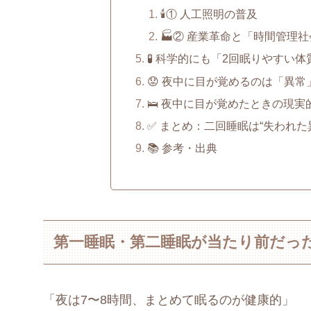
🕯️① 人工照明の普及
🏭② 産業革命と「時間管理
🧪 科学的にも「2回眠りやすい
😟 夜中に目が覚めるのは「異常
🛌 夜中に目が覚めたときの現実
✅ まとめ：二回睡眠は“失われた
📚 参考・出典
第一睡眠・第二睡眠が当たり前だっ
「夜は7〜8時間、まとめて眠るのが健康的」