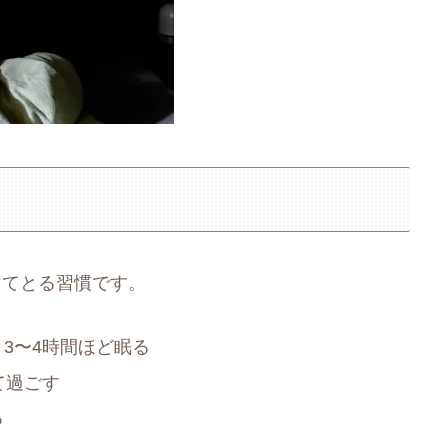
けてとる習慣です。
3〜4時間ほど眠る
て過ごす
る