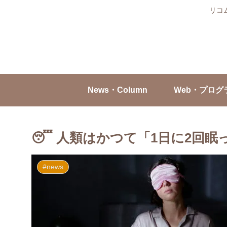
リコ
News・Column
Web・プログ
😴 人類はかつて「1日に2回眠
#news