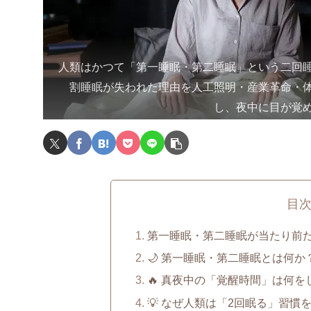
人類はかつて「第一睡眠・第二睡眠」という二回
割睡眠が失われた理由を人工照明・産業革命・
し、夜中に目が覚
目
第一睡眠・第二睡眠が当たり前
🌙 第一睡眠・第二睡眠とは何か
🔥 真夜中の「覚醒時間」は何
💡 なぜ人類は「2回眠る」習慣