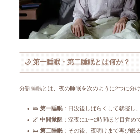
🌙 第一睡眠・第二睡眠とは何か？
分割睡眠とは、夜の睡眠を次のように2つに分
🛌
第一睡眠
：日没後しばらくして就寝し、
🌌
中間覚醒
：深夜に1〜2時間ほど目覚め
🛌
第二睡眠
：その後、夜明けまで再び眠