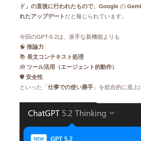
ド」の直後に行われたもので、Google
の
Gemi
れたアップデート
だと報じられています。
今回のGPT-5.2は、派手な新機能よりも
🧠
推論力
📚
長文コンテキスト処理
🧰
ツール活用（エージェント的動作）
🛡️
安全性
といった「
仕事での使い勝手
」を総合的に底上