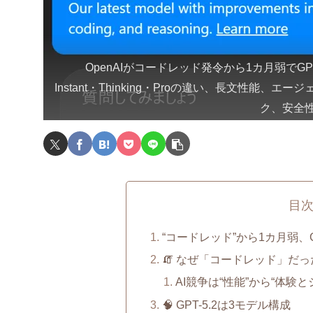
OpenAIがコードレッド発令から1カ月弱でGP
Instant・Thinking・Proの違い、長文性能、
ク、安全
目
“コードレッド”から1カ月弱、
🧯 なぜ「コードレッド」だ
AI競争は“性能”から“体験
🧠 GPT-5.2は3モデル構成