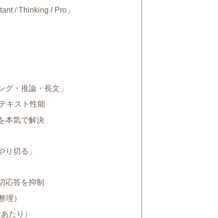
 Thinking / Pro」
ング・推論・長文」
ンテキスト性能
を本気で解決
やり切る」
切応答を抑制
（整理）
クンあたり）