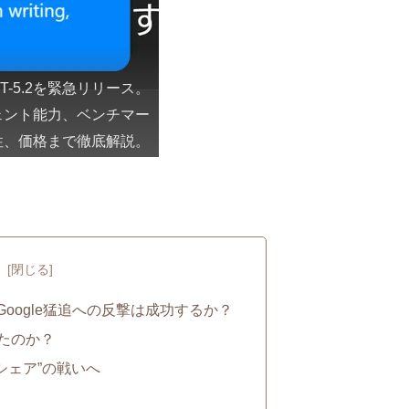
T-5.2を緊急リリース。
エージェント能力、ベンチマー
性、価格まで徹底解説。
次
Google猛追への反撃は成功するか？
ったのか？
とシェア”の戦いへ