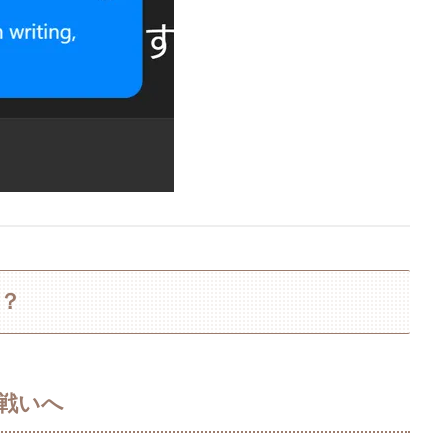
か？
の戦いへ