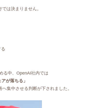
けでは決まりません。
する
高める中、OpenAI社内では
ェアが落ちる」
善へ集中させる判断が下されました。