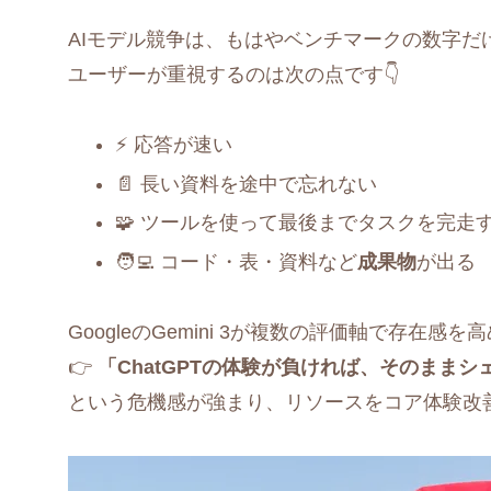
AIモデル競争は、もはやベンチマークの数字だ
ユーザーが重視するのは次の点です👇
⚡ 応答が速い
📄 長い資料を途中で忘れない
🧩 ツールを使って最後までタスクを完走
🧑‍💻 コード・表・資料など
成果物
が出る
GoogleのGemini 3が複数の評価軸で存在感を
👉
「ChatGPTの体験が負ければ、そのままシ
という危機感が強まり、リソースをコア体験改