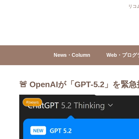
リコ
News・Column
Web・プログ
🚨 OpenAIが「GPT-5.2」を緊
#news