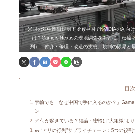
米国の対中輸出規制下でも中国でNVIDIAのAI向
は？Gamers Nexusの現地調査をもとに、密
列）、仲介・修理・改造の実態、規制の限界と
目
禁輸でも「なぜ中国で手に入るのか？」Gamers
ン
✅ 何が起きている？結論：密輸は“大組織”よ
🧱 “アリの行列”サプライチェーン：5つの役割