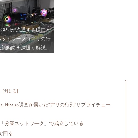
けGPUが流通する理由と
輸ネットワーク（アリの行
最新動向を深掘り解説。
次
 Nexus調査が暴いた“アリの行列”サプライチェー
り「分業ネットワーク」で成立している
で回る