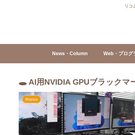
リコ
News・Column
Web・プログ
🕳️ AI用NVIDIA GPUブラ
#news