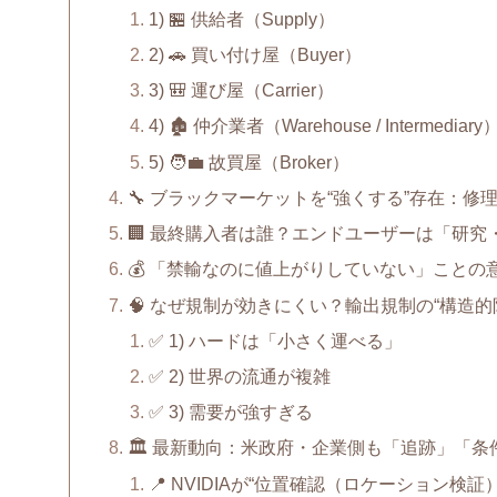
1) 🏪 供給者（Supply）
2) 🚗 買い付け屋（Buyer）
3) 🎒 運び屋（Carrier）
4) 🏚️ 仲介業者（Warehouse / Intermediary
5) 🧑‍💼 故買屋（Broker）
🔧 ブラックマーケットを“強くする”存在：修
🏢 最終購入者は誰？エンドユーザーは「研
💰 「禁輸なのに値上がりしていない」ことの
🧠 なぜ規制が効きにくい？輸出規制の“構造的
✅ 1) ハードは「小さく運べる」
✅ 2) 世界の流通が複雑
✅ 3) 需要が強すぎる
🏛️ 最新動向：米政府・企業側も「追跡」「
📍 NVIDIAが“位置確認（ロケーション検