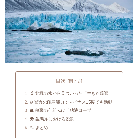
目次
🔬 北極の氷から見つかった「生きた藻類」
❄️ 驚異の耐寒能力：マイナス15度でも活動
🐌 移動の仕組みは「粘液ロープ」
🌍 生態系における役割
📝 まとめ