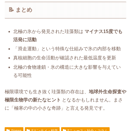
📝 まとめ
北極の氷から発見された珪藻類は
マイナス15度でも
活発に活動
「滑走運動」という特殊な仕組みで氷の内部を移動
真核細胞の生命活動が確認された最低温度を更新
北極の食物連鎖・氷の構造に大きな影響を与えてい
る可能性
極限環境でも生き抜く珪藻類の存在は、
地球外生命探査や
極限生物学の新たなヒント
となるかもしれません。まさ
に「極寒の中の小さな奇跡」と言える発見です。
#news
#エンタメ・科学
#ニュース・社会・コラム