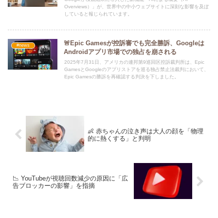
Overviews）」が、世界中の中小ウェブサイトに深刻な影響を及ぼ
していると報じられています。
🚨Epic Gamesが控訴審でも完全勝訴、Googleは
#news
Androidアプリ市場での独占を崩される
2025年7月31日、アメリカの連邦第9巡回区控訴裁判所は、Epic
GamesとGoogleのアプリストアを巡る独占禁止法裁判において、
Epic Gamesの勝訴を再確認する判決を下しました。
👶 赤ちゃんの泣き声は大人の顔を「物理
的に熱くする」と判明
📉 YouTubeが視聴回数減少の原因に「広
告ブロッカーの影響」を指摘