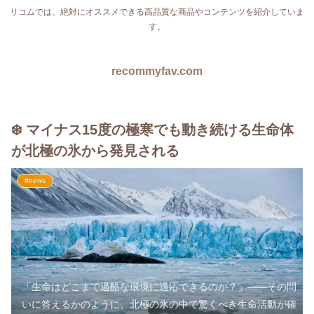
リコムでは、絶対にオススメできる高品質な商品やコンテンツを紹介していま
す。
recommyfav.com
❄️ マイナス15度の極寒でも動き続ける生命体
が北極の氷から発見される
#news
「生命はどこまで過酷な環境に適応できるのか？」――その問
いに答えるかのように、北極の氷の中で驚くべき生命活動が確