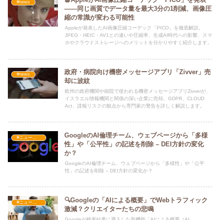
#news
――同じ画質でデータ量を最大3分の1削減、画像圧
縮の常識が変わる可能性
Appleが発表したAI画像圧縮コーデック「PICO」を徹底解説。
JPEG・HEIC・AV1との違いや圧縮率、生成AI時代への影響、スマ
ホやクラウドストレージへのメリットを分かりやすく紹介します。
政府・病院向け機密メッセージアプリ「Zivver」売
#news
却に波紋
欧州の政府機関や病院で使われる機密メッセージアプリZivverが、
イスラエル情報機関と関係の深い企業に売却。GDPR、CLOUD
Act、諜報リスクの観点から専門家の警告を詳しく解説します。
GoogleのAI倫理チーム、ウェブページから「多様
#ニュース・社会・コラム
性」や「公平性」の記述を削除 – DEI方針の変化
か？
GoogleのAI倫理チーム、ウェブページから「多様性」や「公平
性」の記述を削除 – DEI方針の変化か？
🔍Googleの「AIによる概要」でWebトラフィック
#ニュース・社会・コラム
激減？クリエイターたちの悲鳴
Googleが検索結果に導入した新機能「AIによる概要（AI