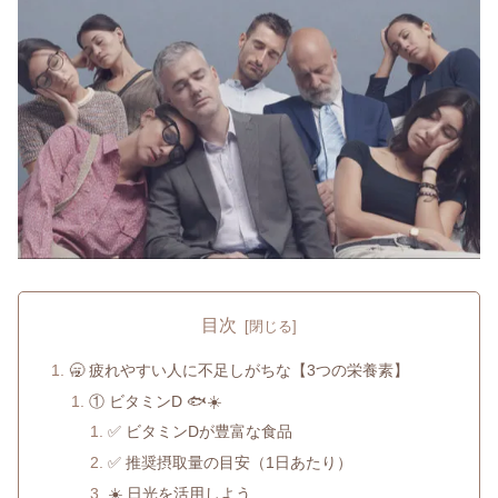
目次
🥱 疲れやすい人に不足しがちな【3つの栄養素】
① ビタミンD 🐟☀️
✅ ビタミンDが豊富な食品
✅ 推奨摂取量の目安（1日あたり）
☀️ 日光を活用しよう