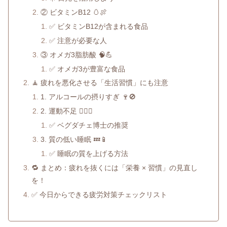
② ビタミンB12 🥚🍖
✅ ビタミンB12が含まれる食品
✅ 注意が必要な人
③ オメガ3脂肪酸 🧠💪
✅ オメガ3が豊富な食品
🧘 疲れを悪化させる「生活習慣」にも注意
1. アルコールの摂りすぎ 🍷🚫
2. 運動不足 🚶‍♂️❌
✅ ベグダチェ博士の推奨
3. 質の低い睡眠 💤📱
✅ 睡眠の質を上げる方法
🔁 まとめ：疲れを抜くには「栄養 × 習慣」の見直し
を！
✅ 今日からできる疲労対策チェックリスト