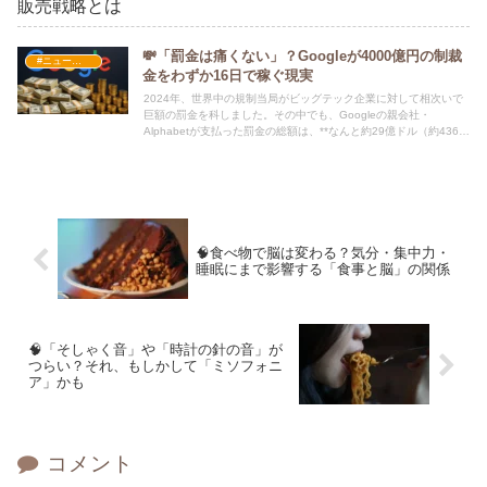
💸「罰金は痛くない」？Googleが4000億円の制裁
#ニュース・社会・コラム
金をわずか16日で稼ぐ現実
2024年、世界中の規制当局がビッグテック企業に対して相次いで
巨額の罰金を科しました。その中でも、Googleの親会社・
Alphabetが支払った罰金の総額は、**なんと約29億ドル（約4360
億円）**にのぼります。
🧠食べ物で脳は変わる？気分・集中力・
睡眠にまで影響する「食事と脳」の関係
🧠「そしゃく音」や「時計の針の音」が
つらい？それ、もしかして「ミソフォニ
ア」かも
コメント