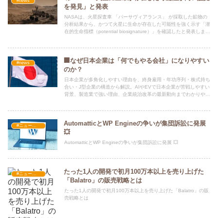
#news
を発見」と発表
NASAは、火星探査車 「パーサヴィアランス」 が採取した鉱物の
分析結果から、かつて火星に生命が存在した可能性を強く示す「潜
在的生命指標（potential biosignature）」を確認したと発表しまし
た。
🏢なぜ日本企業は「何でもやる会社」になりやすい
#news
のか？
日本企業が多角化しやすい理由を、終身雇用・年功序列・株式持ち
合い・J型企業の構造から解説。AIやEVで日本企業が苦戦しやすい
背景、製造業で強い理由、企業統治改革の最新動向までわかりやす
く整理します。
AutomatticとWP Engineの争いが集団訴訟に発展
#ニュース・社会・コラム
💥
AutomatticとWP Engineの争いが集団訴訟に発展 💥
たった1人の開発で初月100万本以上を売り上げた
#ニュース・社会・コラム
「Balatro」の販売戦略とは
たった1人の開発で初月100万本以上を売り上げた「Balatro」の販
売戦略とは