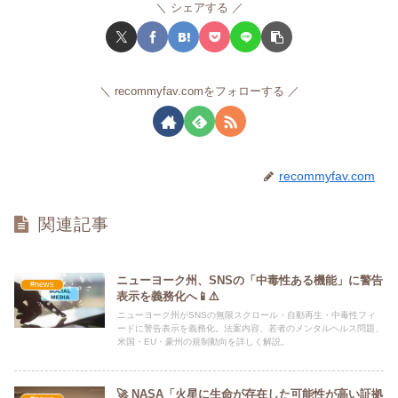
シェアする
recommyfav.comをフォローする
recommyfav.com
関連記事
ニューヨーク州、SNSの「中毒性ある機能」に警告
#news
表示を義務化へ📱⚠️
ニューヨーク州がSNSの無限スクロール・自動再生・中毒性フィ
ードに警告表示を義務化。法案内容、若者のメンタルヘルス問題、
米国・EU・豪州の規制動向を詳しく解説。
🚀 NASA「火星に生命が存在した可能性が高い証拠