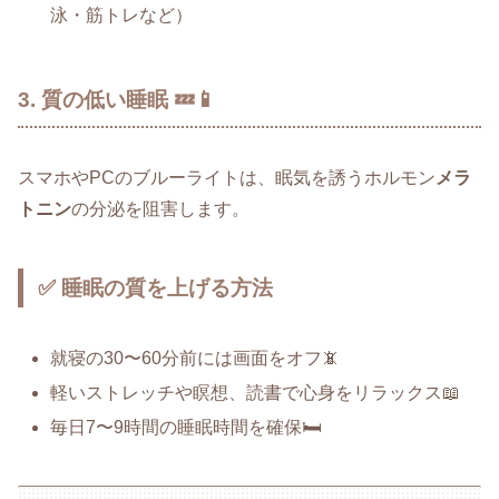
泳・筋トレなど）
3. 質の低い睡眠 💤📱
スマホやPCのブルーライトは、眠気を誘うホルモン
メラ
トニン
の分泌を阻害します。
✅ 睡眠の質を上げる方法
就寝の30〜60分前には画面をオフ📵
軽いストレッチや瞑想、読書で心身をリラックス📖
毎日7〜9時間の睡眠時間を確保🛏️