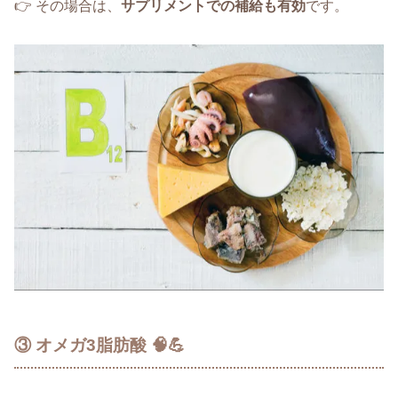
👉 その場合は、
サプリメントでの補給も有効
です。
③ オメガ3脂肪酸 🧠💪