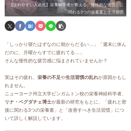
【疲れやすい人必見】栄養科学者が教える「慢性的な疲労」に
関わる3つの栄養素と生活習慣
「しっかり寝たはずなのに朝からだるい…」「週末に休ん
だのに、月曜からすでに疲れてる…」
そんな慢性的な疲労感に悩まされていませんか？
実はその疲れ、
栄養の不足
や
生活習慣の乱れ
が原因かもし
れません。
ニューヨーク州立大学ビンガムトン校の栄養神経科学者、
リナ・ベグダチェ博士
が最新の研究をもとに、「疲れと密
接に関わる3つの栄養素」と「改善すべき生活習慣」につ
いて詳しく解説しています。