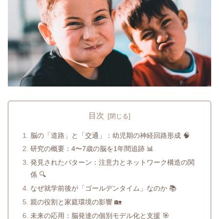
目次
脳の「道路」と「交通」：幼児期の神経回路形成 🧠
研究の概要：4〜7歳の脳を1年間追跡 📊
発見されたパターン：注意力とネットワーク構造の関
係 🔍
なぜ就学前後が「ゴールデンタイム」なのか 📚
親の役割と家庭環境の影響 🏡
未来の応用：脳発達の個別モデル化と支援 🎯