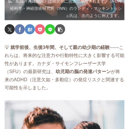
脳の配線（神経回路）は幼児期に急速に形成されます。 SFU神
経科学・神経技術研究所（INN）のランディ・マッキントッシ
ュ氏は、次のように例えます。
💡
就学前後、生後3年間、そして親の幼少期の経験
——こ
れらは、将来的な注意力や行動特性に大きく影響する可能
性があります。カナダ・サイモンフレーザー大学
（SFU）の最新研究は、
幼児期の脳の発達パターン
が将
来のADHD（注意欠如・多動症）の発症リスクと関連する
可能性を示しました。