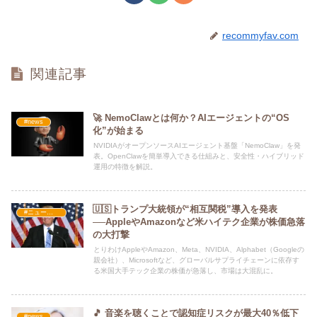
recommyfav.com
関連記事
🚀 NemoClawとは何か？AIエージェントの“OS
#news
化”が始まる
NVIDIAがオープンソースAIエージェント基盤「NemoClaw」を発
表。OpenClawを簡単導入できる仕組みと、安全性・ハイブリッド
運用の特徴を解説。
🇺🇸トランプ大統領が“相互関税”導入を発表
#ニュース・社会・コラム
──AppleやAmazonなど米ハイテク企業が株価急落
の大打撃
とりわけAppleやAmazon、Meta、NVIDIA、Alphabet（Googleの
親会社）、Microsoftなど、グローバルサプライチェーンに依存す
る米国大手テック企業の株価が急落し、市場は大混乱に。
🎵 音楽を聴くことで認知症リスクが最大40％低下
#news