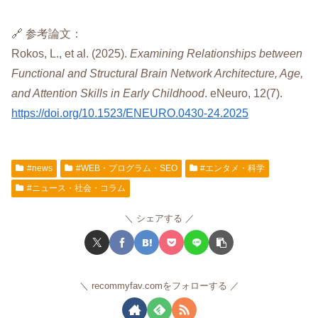
🔗 参考論文：
Rokos, L., et al. (2025).
Examining Relationships between
Functional and Structural Brain Network Architecture, Age,
and Attention Skills in Early Childhood
. eNeuro, 12(7).
https://doi.org/10.1523/ENEURO.0430-24.2025
#news
#WEB・プログラム・SEO
#エンタメ・科学
#ニュース・社会・コラム
シェアする
recommyfav.comをフォローする