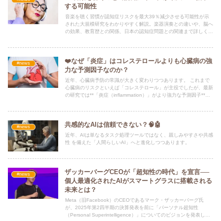
する可能性
音楽を聴く習慣が認知症リスクを最大39％減少させる可能性が示
された大規模研究をわかりやすく解説。楽器演奏との違いや、脳へ
の効果、教育歴との関係、日本の認知症問題との関連まで詳しくま
とめた科学記事。
❤️なぜ「炎症」はコレステロールよりも心臓病の強
#news
力な予測因子なのか？
近年、心臓病予防の常識が大きく変わりつつあります。 これまで
心臓病のリスクといえば「コレステロール」が主役でしたが、最新
の研究では**「炎症（inflammation）」がより強力な予測因子**で
あることが明らかになっています。
共感的なAIは信頼できない？🧠🤖
#news
近年、AIは単なるタスク処理ツールではなく、親しみやすさや共感
性 を備えた「人間らしいAI」へと進化しつつあります。
ザッカーバーグCEOが「超知性の時代」を宣言──
#news
個人最適化されたAIがスマートグラスに搭載される
未来とは？
Meta（旧Facebook）のCEOであるマーク・ザッカーバーグ氏
が、2025年第2四半期の決算発表を前に「パーソナル超知性
（Personal Superintelligence）」についてのビジョンを発表しま