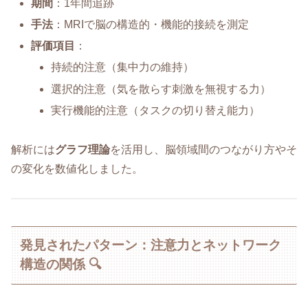
期間
：1年間追跡
手法
：MRIで脳の構造的・機能的接続を測定
評価項目
：
持続的注意（集中力の維持）
選択的注意（気を散らす刺激を無視する力）
実行機能的注意（タスクの切り替え能力）
解析には
グラフ理論
を活用し、脳領域間のつながり方やそ
の変化を数値化しました。
発見されたパターン：注意力とネットワーク
構造の関係 🔍