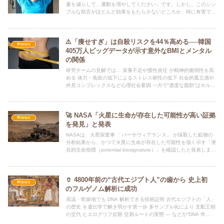
量を減らして、運動を増やしてください」です。しかし、このシン
プルな助言がほとんど効果をもたらさないどころか、時に有害です
らある
⚠️「痩せすぎ」は自殺リスクを44％高める──韓国
#news
405万人ビッグデータが示す意外なBMIとメンタル
の関係
研究チームの見解では… 栄養不足や慢性炎症 が精神的脆弱性を高
める 体力・免疫の低下によるストレス耐性の低下 社会的孤立感や
外見コンプレックスなど心理社会要因 一方で“適度な脂肪”はホルモ
ンバランスやエネルギー備蓄を安定させ、メンタル保護因子になり
得るとも。
🚀 NASA「火星に生命が存在した可能性が高い証拠
#news
を発見」と発表
NASAは、火星探査車 「パーサヴィアランス」 が採取した鉱物の
分析結果から、かつて火星に生命が存在した可能性を強く示す「潜
在的生命指標（potential biosignature）」を確認したと発表しまし
た。
🏺 4800年前の“古代エジプト人”の歯から 史上初
#news
のフルゲノム解析に成功
高温・乾燥地でも DNA 解析できる技術証明 古代エジプトの「人」
の歴史 を遺伝学で解き明かす第一歩 多サンプル化により 支配王朝
の交代 ヒエログリフ拡散 交易ルートの実態 — などが“DNA 年
表”で描ける可能性