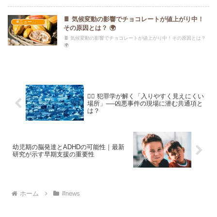
🍫 気候変動の影響でチョコレートが値上がり中！
#ニュース・社会・コラム
その原因とは？ 🌍
🍫 気候変動の影響でチョコレートが値上がり中！その原因とは？
🌍
🕵️‍♂️ 犯罪学が解く「入りやすく見えにくい
場所」──凶悪事件の現場に潜む共通項と
は？
幼児期の脳発達とADHDの可能性｜最新
研究が示す早期支援の重要性
ホーム
#news