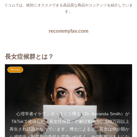
リコムでは、絶対にオススメできる高品質な商品やコンテンツを紹介していま
す。
recommyfav.com
長女症候群とは？
#news
心理学者イケランダ・スミス博士（Dr. Ikeranda Smith）が
TikTokで発信した「長女症候群」の解説動画が、120万回以上
再生され話題となっています。博士によると、長女は幼少期か
ら感情面・制度面の負担を背負いやすく、その影響は大人にな