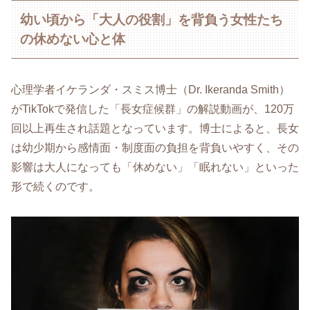
幼い頃から「大人の役割」を背負う女性たち
の休めない心と体
心理学者イケランダ・スミス博士（Dr. Ikeranda Smith）
がTikTokで発信した「長女症候群」の解説動画が、120万
回以上再生され話題となっています。博士によると、長女
は幼少期から感情面・制度面の負担を背負いやすく、その
影響は大人になっても「休めない」「眠れない」といった
形で続くのです。