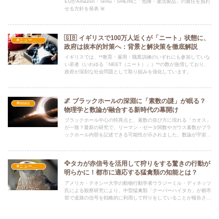
EUがAmazon・Temu・SHEINに「危険・違法製品」の責任を負わ
せる方針を発表 🚨
🇬🇧 イギリスで100万人近くが「ニート」状態に、
#ニュース・社会・コラム
政府は抜本的対策へ：背景と解決策を徹底解説
イギリスでは、**教育・雇用・職業訓練のいずれにも参加していな
い若者（いわゆる「NEET（ニート）」）**の数が急増しており、
政府が深刻な社会問題として取り組みを強化しています。
🌌 ブラックホールの深淵に「素数の謎」が眠る？
#news
物理学と数論が融合する新時代の幕開け
ブラックホール中心の特異点と、素数の並び方に現れる「カオス」
が一致？最新の研究で、リーマン・ゼータ関数やガウス素数がブラ
ックホール内部を記述できる可能性が示されました。数論が宇宙の
起源を解き明かす「自然言語」となる新時代の解説。
🦅タカが赤信号を活用して狩りをする驚きの行動が
#ニュース・社会・コラム
明らかに！都市に適応する猛禽類の知能とは？
アメリカ・テネシー大学の動物行動学者ウラジーミル・ディネッツ
氏による観察研究により、中型猛禽類「クーパーハイタカ」が都市
部で道路の信号を戦略的に利用して狩りをしていることが報告され
ました。