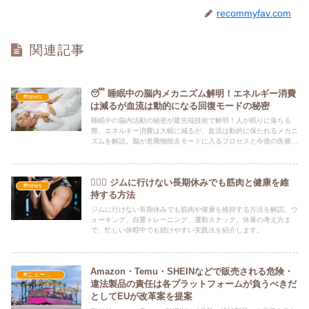
recommyfav.com
関連記事
😴 睡眠中の脳内メカニズム解明！エネルギー消費
#news
は減るが血流は動的になる回復モードの秘密
睡眠中の脳内活動の秘密が最先端技術で解明！人が眠りに落ちる
際、エネルギー消費は大幅に減るが、血流は動的に保たれるメカニ
ズムを解説。脳が老廃物除去モードに入るプロセスと今後の医療へ
の影響を深掘りします。
🏋️‍♂️🌿 ジムに行けない長期休みでも筋肉と健康を維
#news
持する方法
ジムに行けない長期休みでも筋肉や健康を維持する方法を解説。ウ
ォーキング、自重トレーニング、運動スナック、休養の考え方ま
で、忙しい休暇中でも続けやすい実践法を紹介します。
Amazon・Temu・SHEINなどで販売される危険・
#ニュース・社会・コラム
違法製品の責任は各プラットフォームが負うべきだ
としてEUが改革案を提案