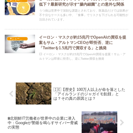
#ニュース・社会・コラム
低下？最新研究が示す“腸内細菌”との意外な関係
うつ病は世界中で深刻な課題とされており、医薬品だけでは効果が
不十分なケースも多い中、「食事」でリスクを下げられる可能性が
注目されています。
イーロン・マスクが約15兆円でOpenAIの買収を提
#ニュース・社会・コラム
案もサム・アルトマンCEOが即拒否、逆に
「Twitterを1.5兆円で買収する」と挑発
💥 イーロン・マスクが約15兆円でOpenAI買収を提案！サム・ア
ルトマンは即座に拒否し、逆にTwitter買収を挑発
🇮🇪【歴史】100万人以上が命を落とした
「アイルランドのジャガイモ飢饉」と
は？その真の原因とは？
🌐北朝鮮IT労働者が世界中の企業に潜入
中：Googleが警鐘を鳴らすサイバー脅威
の実態