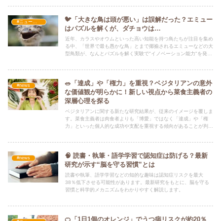
🐦「大きな鳥は頭が悪い」は誤解だった？エミュー
#ニュース・社会・コラム
はパズルを解くが、ダチョウは…
近年、カラスやオウムといった高い知能を持つ鳥たちが注目を集め
る中、「世界で最も愚かな鳥」とまで揶揄されるエミューなどの大
型鳥類が、なんとパズルを解く実験で"イノベーション能力"を発揮
したことが明らかになりました。
🥗「達成」や「権力」を重視？ベジタリアンの意外
#news
な価値観が明らかに！新しい視点から菜食主義者の
深層心理を探る
ベジタリアンに関する新たな研究結果が、従来のイメージを覆しま
す。菜食主義者は肉食者よりも「博愛」ではなく「達成」や「権
力」といった個人的な成功や支配を重視する傾向があることが判
明。菜食主義者の動機を「個性の尊重」と「大多数からの逸脱」と
いう新しい視点から分析し、その深層心理に迫ります。
🧠 読書・執筆・語学学習で認知症は防げる？最新
#news
研究が示す“脳を守る習慣”とは
読書や執筆、語学学習などの知的な趣味は認知症リスクを最大
38％低下させる可能性があります。最新研究をもとに、脳を守る
習慣と科学的メカニズムをわかりやすく解説します。
🍊「1日1個のオレンジ」でうつ病リスクが約20％