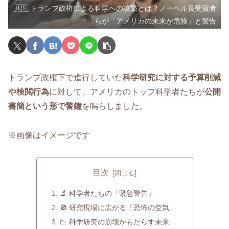
🇺🇸 トランプ政権による科学への攻撃とは？ノーベル賞受賞者
らが「アメリカの未来が危険」と警告
トランプ政権下で進行していた
科学研究に対する予算削減
や検閲行為
に対して、アメリカのトップ科学者たちが
公開
書簡という形で警鐘
を鳴らしました。
※画像はイメージです
目次
🔬 科学者たちの「緊急警告」
🚫 研究現場に広がる「恐怖の空気」
📉 科学研究の崩壊がもたらす未来