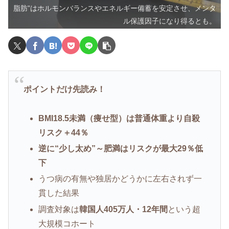
脂肪”はホルモンバランスやエネルギー備蓄を安定させ、メンタ
ル保護因子になり得るとも。
ポイントだけ先読み！
BMI18.5未満（痩せ型）は普通体重より自殺
リスク＋44％
逆に“少し太め”～肥満はリスクが最大29％低
下
うつ病の有無や独居かどうかに左右されず一
貫した結果
調査対象は
韓国人405万人・12年間
という超
大規模コホート