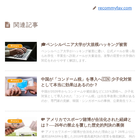
recommyfav.com
関連記事
🎓ペンシルベニア大学が大規模ハッキング被害
#news
ペンシルベニア大学がハッキング被害に遭い、公式メールが乗っ取
られ学生・卒業生へ詐欺メールが大量送信。攻撃の背景や大学側の
対応をわかりやすく解説します。
中国が「コンドーム税」を導入へ🇨🇳 少子化対策
#news
として本当に効果はあるのか？
中国が2026年からコンドームや避妊薬などに13％課税へ。少子化
対策として導入された「コンドーム税」は出生率改善に効果がある
のか、専門家の見解、韓国・シンガポールの事例、公衆衛生リスク
を解説します。
💸 アメリカでスポーツ賭博が合法化された経緯と
#news
は？──26年の禁止を覆した歴史的判決の裏側
💸 アメリカでスポーツ賭博が合法化された理由とは？ 26年ぶりに
連邦法PASPAを覆した2018年最高裁判決の背景を徹底解説。 州の