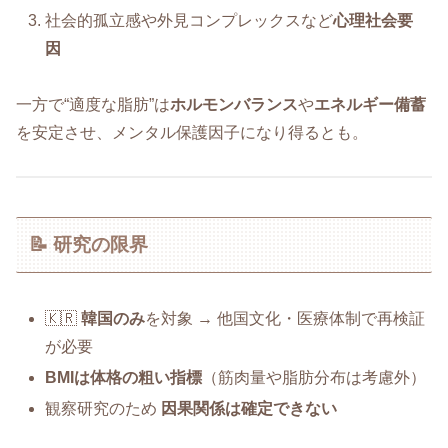
社会的孤立感や外見コンプレックスなど
心理社会要
因
一方で“適度な脂肪”は
ホルモンバランス
や
エネルギー備蓄
を安定させ、メンタル保護因子になり得るとも。
📝 研究の限界
🇰🇷
韓国のみ
を対象 → 他国文化・医療体制で再検証
が必要
BMIは体格の粗い指標
（筋肉量や脂肪分布は考慮外）
観察研究のため
因果関係は確定できない