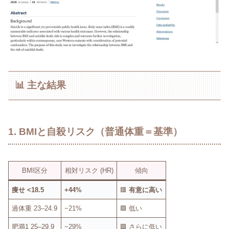
📊 主な結果
1. BMIと自殺リスク（普通体重＝基準）
BMI区分
相対リスク (HR)
傾向
痩せ <18.5
+44%
🟥
有意に高い
過体重 23–24.9
−21%
🟩 低い
肥満1 25–29.9
−29%
🟩 さらに低い