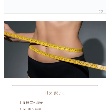
目次
🧪 研究の概要
📊 主な結果