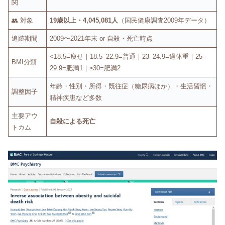
関
👥 対象
19歳以上・4,045,081人
（国民健康調査2009年データ）
追跡期間
2009〜2021年末 or 自殺・死亡時点
<18.5=痩せ｜18.5–22.9=普通｜23–24.9=過体重｜25–
BMI分類
29.9=肥満1｜≥30=肥満2
年齢・性別・所得・既往症（糖尿病ほか）・生活習慣・
調整因子
精神疾患など多数
主要アウ
自殺による死亡
トカム