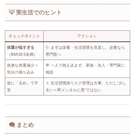
💡 実生活でのヒント
チェックポイント
アクション
体重が低すぎる
🩺 まずは栄養・生活習慣を見直し、必要なら
（BMI18.5未満）
専門医へ
急激な体重減少＋
💬 一人で抱え込まず、家族・友人・専門家に
気分の落ち込み
相談
逆に「太め」で不
🚶 生活習慣病リスク管理は大事。ただし“少し
安
太い＝即メンタルに悪”ではない
🗨️ まとめ