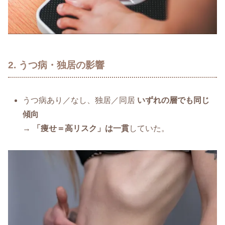
2. うつ病・独居の影響
うつ病あり／なし、独居／同居
いずれの層でも同じ
傾向
→
「痩せ＝高リスク」は一貫
していた。