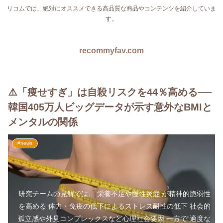
リコムでは、絶対にオススメできる高品質な商品やコンテンツを紹介していま
す。
recommyfav.com
⚠️「痩せすぎ」は自殺リスクを44％高める──
韓国405万人ビッグデータが示す意外なBMIと
メンタルの関係
#news
研究チームの見解では… 栄養不足や慢性炎症 が精神的脆弱性
を高める 体力・免疫の低下によるストレス耐性の低下 社会的
孤立感や外見コンプレックスなど心理社会要因 一方で“適度な