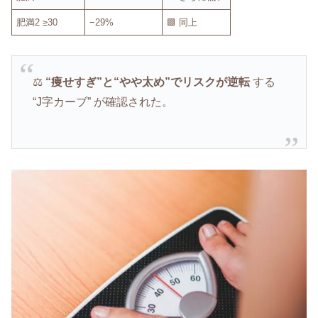
肥満2 ≥30
−29%
🟩 同上
⚖️
“痩せすぎ”と“やや太め”でリスクが逆転
する
“J字カーブ” が確認された。