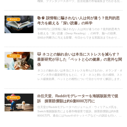
権限、ファンタジースポーツ、合法化後の市場成長までわかる完全
版。
📚🧠 誤情報に騙されない人は何が違う？批判的思
#news
考力を鍛える「深い読書」の科学
SNS時代に誤情報に騙されない人は何が違うのか？批判的思考力
を鍛える「深い読書（Deep Reading）」の科学、脳への効果、
SNSが判断力に与える影響、今日からできる実践法までわかりや
すく解説。
🐱 ネコとの触れ合いは本当にストレスを減らす？
#news
最新研究が示した「ペットと心の健康」の意外な関
係
ネコとの触れ合いは本当にストレスを和らげるのか。オランダ・オ
ープン大学の最新研究をもとに、イヌ・ネコと飼い主の感情、スト
レス緩衝効果、ペットとの相性について分かりやすく解説します。
⚖️任天堂、Redditモデレーターを海賊版販売で提
#news
訴 損害賠償額は約6億8000万円に
任天堂がRedditモデレーターのジェームズ・ウィリアムズ氏を、
Switch海賊版販売による著作権侵害で提訴。損害賠償額は約6億
8000万円。過去にはYuzuやポケットペアなどへの訴訟も行い、任
天堂が著作権保護を徹底する姿勢を鮮明にしています。