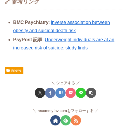
🔗 参考リンク
BMC Psychiatry
:
Inverse association between
obesity and suicidal death risk
PsyPost 記事
:
Underweight individuals are at an
increased risk of suicide, study finds
#news
シェアする
recommyfav.comをフォローする