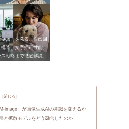
Image」を発表。自己回
ド構造、文字描画性能、
プンソース戦略まで徹底解説。
次
LM-Image」が画像生成AIの常識を変えるか
─自己回帰と拡散モデルをどう融合したのか