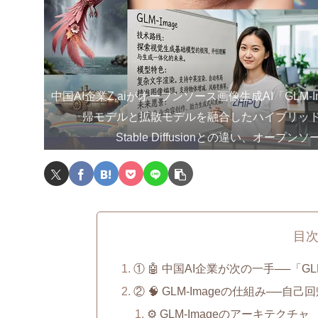
中国AI企業Z.aiがオープンソース画像生成AI「GLM-
帰モデルと拡散モデルを融合したハイブリッ
Stable Diffusionとの違い、オー
目
① 🤖 中国AI企業が次の一手──「G
② 🧠 GLM-Imageの仕組み─
⚙️ GLM-Imageのアーキテクチャ