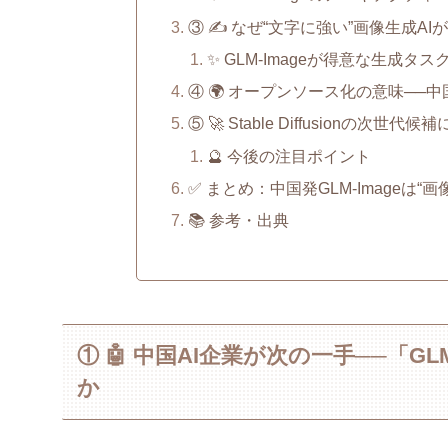
③ ✍️ なぜ“文字に強い”画像生成A
✨ GLM-Imageが得意な生成タス
④ 🌍 オープンソース化の意味──
⑤ 🚀 Stable Diffusionの次世
🔮 今後の注目ポイント
✅ まとめ：中国発GLM-Imageは
📚 参考・出典
① 🤖 中国AI企業が次の一手──「G
か