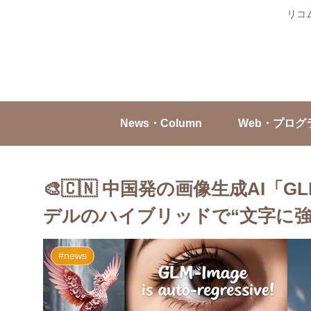
リコ
News・Column
Web・プログ
🎨🇨🇳 中国発の画像生成AI「G
デルのハイブリッドで“文字に強
#news