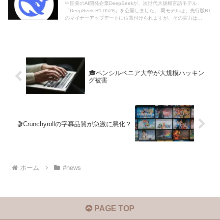
中国発のAI開発企業DeepSeekが、次世代大規模言語モデル
「DeepSeek-R1-0528」を公開しました。 同モデルは、先行版R1
のマイナーアップデートに位置付けられますが、その実力は
OpenAIのo4-mini（medium）に並ぶ水準とされており、AI業界・
研究者の注目を集めています。
🎓ペンシルベニア大学が大規模ハッキン
グ被害
🎬Crunchyrollの字幕品質が急激に悪化？
ホーム
#news
PAGE TOP