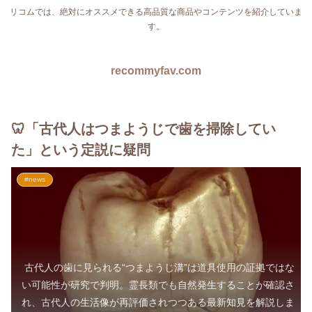
リコムでは、絶対にオススメできる高品質な商品やコンテンツを紹介していま
す。
recommyfav.com
🦷「古代人はつまようじで歯を掃除してい
た」という定説に疑問
#news
古代人の歯に見られる“つまようじ溝”は道具使用の証拠ではな
い可能性が研究で判明。霊長類でも自然発生することが確認さ
れ、古代人の生活像が再評価されつつある最新知見を解説しま