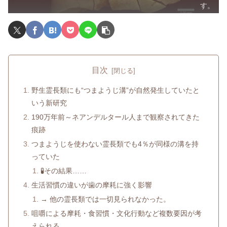
す。
目次
野生霊長類にも“つまようじ溝”が自然発生していたと
いう新研究
190万年前～ネアンデルタール人まで観察されてきた
痕跡
つまようじを使わない霊長類でも4％が同様の溝を持
っていた
🧪その結果……
生活習慣の違いが歯の摩耗に強く影響
→ 他の霊長類では一切見られなかった。
咀嚼による摩耗・食習慣・文化行動など複数要因が考
えられる