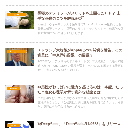
昼寝のデメリットがメリットを上回ることも？ 上
#ニュース・社会・コラム
手な昼寝のコツを解説☀️😴
今回は、ウォーリック大学医学部のTalar Moukhtarian教授による
最新の解説をもとに、昼寝のメリット・デメリットと、効果的な昼
寝の方法について詳しく紹介します！
📱トランプ大統領がAppleに25％関税を警告、その
#ニュース・社会・コラム
背景に「中東同行辞退」の因縁？
2025年5月、アメリカのドナルド・トランプ大統領が**「海外で製
造されたiPhoneに25％の関税を課す」**とAppleを牽制する発言を
行い、大きな波紋を呼んでいます。
👀男性がおっぱいに魅力を感じるのは「本能」だっ
#news
た？進化心理学が示す意外な結論とは
この記事では、文化が異なる環境で育った男性たちを対象にした調
査結果をもとに、「なぜ男性は胸に魅力を感じるのか？」という長
年の疑問に科学的な視点から迫ります。
🚀DeepSeek、「DeepSeek-R1-0528」をリリース
#news