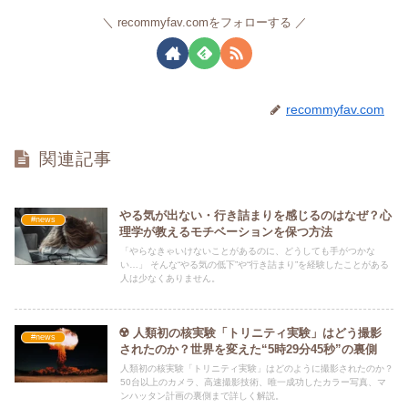
recommyfav.comをフォローする
recommyfav.com
関連記事
やる気が出ない・行き詰まりを感じるのはなぜ？心
#news
理学が教えるモチベーションを保つ方法
「やらなきゃいけないことがあるのに、どうしても手がつかな
い…」 そんな“やる気の低下”や“行き詰まり”を経験したことがある
人は少なくありません。
☢️ 人類初の核実験「トリニティ実験」はどう撮影
#news
されたのか？世界を変えた“5時29分45秒”の裏側
人類初の核実験「トリニティ実験」はどのように撮影されたのか？
50台以上のカメラ、高速撮影技術、唯一成功したカラー写真、マ
ンハッタン計画の裏側まで詳しく解説。