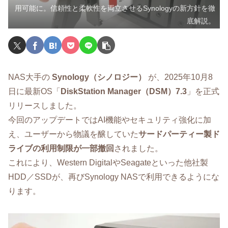
用可能に。信頼性と柔軟性を両立させるSynologyの新方針を徹
底解説。
NAS大手の
Synology（シノロジー）
が、2025年10月8
日に最新OS「
DiskStation Manager（DSM）7.3
」を正式
リリースしました。
今回のアップデートではAI機能やセキュリティ強化に加
え、ユーザーから物議を醸していた
サードパーティー製ド
ライブの利用制限が一部撤回
されました。
これにより、Western DigitalやSeagateといった他社製
HDD／SSDが、再びSynology NASで利用できるようにな
ります。