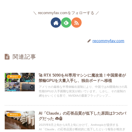
recommyfav.comをフォローする
recommyfav.com
関連記事
🚀 RTX 5090をAI専用マシンに魔改造！中国業者が
#news
禁輸GPUを大量入手し、独自ボードへ移植
アメリカの厳格な半導体輸出規制により、中国ではAI開発向けの高
性能GPUが入手困難な状況が続いています。 しかし、その規制の
網をかいくぐる形で、NVIDIAの最新フラッグシップ
GPU「GeForce RTX 5090」をAI向けに改造する中国の業者が存
在することが明らかになりました。
AI「Claude」の応答品質が低下した原因は3つのバ
#news
グだった 🐞🤖
2025年8月上旬から9月上旬にかけて、Anthropicが提供する
AI「Claude」の応答品質が断続的に低下したという報告が相次ぎ