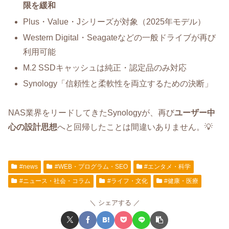
限を緩和
Plus・Value・Jシリーズが対象（2025年モデル）
Western Digital・Seagateなどの一般ドライブが再び
利用可能
M.2 SSDキャッシュは純正・認定品のみ対応
Synology「信頼性と柔軟性を両立するための決断」
NAS業界をリードしてきたSynologyが、再び
ユーザー中
心の設計思想
へと回帰したことは間違いありません。💡
#news
#WEB・プログラム・SEO
#エンタメ・科学
#ニュース・社会・コラム
#ライフ・文化
#健康・医療
シェアする