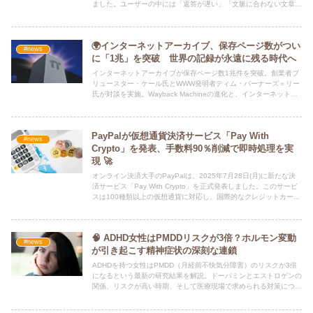
ました。ユーザーの中には「返答が遅い」「文脈に合わない文章が
返ってきた」といった不具合を体験した人も多かったようです。
Anthropicが調査した結果、3つのインフラ関連のバグが原因であっ
たことが判明しました。
🌍インターネットアーカイブ、保存ページ数がつい
#news
に「1兆」を突破 世界の記録が永遠に残る時代へ
インターネットアーカイブが保存ページ数1兆件を突破。創業者ブ
リュースター・ケール氏とWWW発明者ティム・バーナーズ＝リー
氏が対談を実施。Wayback Machineの進化と、インターネットの
未来を探る。
PayPalが仮想通貨決済サービス「Pay With
#news
Crypto」を発表、手数料90％削減で即時処理を実
現 🚀
オンライン決済大手のPayPalは、2025年7月28日(月)に新たな決
済サービス「Pay With Crypto」を正式発表しました。このサービ
スは100種類以上の仮想通貨に対応し、国際的なクレジットカード
決済と比べて取引手数料を最大90％削減できるとしています。
🧠 ADHD女性はPMDDリスクが3倍？ホルモン変動
#news
が引き起こす精神症状の深刻な連鎖
ADHDを持つ女性はPMDD（月経前不快気分障害）のリスクが3倍
になるという最新の研究結果を解説。ドーパミンとエストロゲンの
関係、リスクが高い時期、そして医療現場で求められる対策につい
て深掘りします。