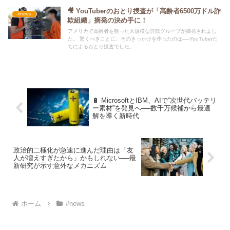
🎥 YouTuberのおとり捜査が「高齢者6500万ドル詐
#news
欺組織」摘発の決め手に！
アメリカで高齢者を狙った大規模な詐欺グループが摘発されまし
た。 驚くべきことに、そのきっかけを作ったのは──YouTuberた
ちによるおとり捜査でした。
🔋 MicrosoftとIBM、AIで“次世代バッテリ
ー素材”を発見へ──数千万候補から最適
解を導く新時代
政治的二極化が急速に進んだ理由は「友
人が増えすぎたから」かもしれない──最
新研究が示す意外なメカニズム
ホーム
#news