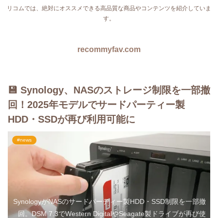
リコムでは、絶対にオススメできる高品質な商品やコンテンツを紹介していま
す。
recommyfav.com
💾 Synology、NASのストレージ制限を一部撤
回！2025年モデルでサードパーティー製
HDD・SSDが再び利用可能に
#news
SynologyがNASのサードパーティー製HDD・SSD制限を一部撤
回。DSM 7.3でWestern DigitalやSeagate製ドライブが再び使