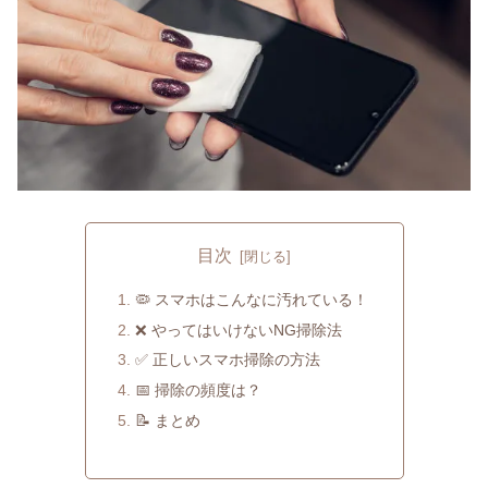
目次
🦠 スマホはこんなに汚れている！
❌ やってはいけないNG掃除法
✅ 正しいスマホ掃除の方法
📅 掃除の頻度は？
📝 まとめ