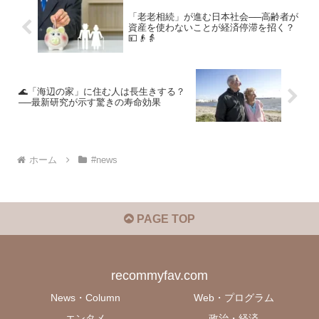
「老老相続」が進む日本社会──高齢者が
資産を使わないことが経済停滞を招く？
💴👴👵
🌊「海辺の家」に住む人は長生きする？
──最新研究が示す驚きの寿命効果
ホーム
#news
PAGE TOP
recommyfav.com
News・Column
Web・プログラム
エンタメ
政治・経済