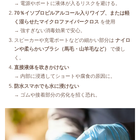
→ 電源やポートに液体が入るリスクを避ける。
70％イソプロピルアルコール入りワイプ、または軽
く湿らせたマイクロファイバークロス
を使用
→ 強すぎない消毒効果で安心。
スピーカーや充電ポートなどの細かい部分は
ナイロ
ンや柔らかいブラシ（馬毛・山羊毛など）
で優し
く。
直接液体を吹きかけない
→ 内部に浸透してショートや腐食の原因に。
防水スマホでも水に浸けない
→ ゴムや接着部分の劣化を招く恐れ。