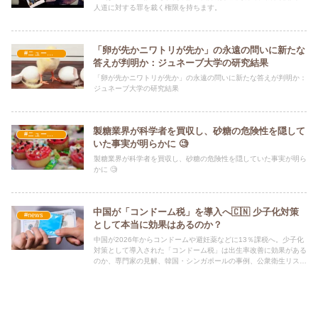
人道に対する罪を裁く権限を持ちます。
「卵が先かニワトリが先か」の永遠の問いに新たな
#ニュース・社会・コラム
答えが判明か：ジュネーブ大学の研究結果
「卵が先かニワトリが先か」の永遠の問いに新たな答えが判明か：
ジュネーブ大学の研究結果
製糖業界が科学者を買収し、砂糖の危険性を隠して
#ニュース・社会・コラム
いた事実が明らかに 🧐
製糖業界が科学者を買収し、砂糖の危険性を隠していた事実が明ら
かに 🧐
中国が「コンドーム税」を導入へ🇨🇳 少子化対策
#news
として本当に効果はあるのか？
中国が2026年からコンドームや避妊薬などに13％課税へ。少子化
対策として導入された「コンドーム税」は出生率改善に効果がある
のか、専門家の見解、韓国・シンガポールの事例、公衆衛生リスク
を解説します。