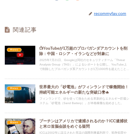
recommyfav.com
関連記事
📺YouTubeが1万超のプロパガンダアカウントを削
#news
除：中国・ロシア・イランなどが対象に
2025年7月21日、Googleは同社のセキュリティチーム「Threat
Analysis Group（TAG）」によるレポートを公開し、YouTube上
で削除したプロパガンダ系アカウントが1万1000件を超えたことを
明らかにしました。
世界最大の「砂電池」がフィンランドで稼働開始！
#news
持続可能エネルギーの新たな突破口🌍🔥
フィンランドで、砂を使って熱をためる革新的なエネルギー貯蔵シ
ステム「砂電池（Sand Battery）」が本格稼働を始めました。
プーチンはアメリカで逮捕されるのか？ICC逮捕状
#news
と米ロ首脳会談をめぐる疑問
ICCは2002年に設立された常設の国際刑事裁判所で、戦争犯罪や