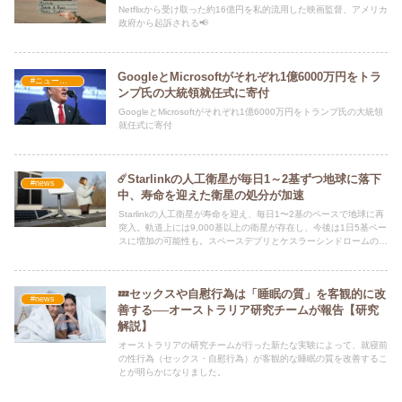
Netflixから受け取った約16億円を私的流用した映画監督、アメリカ
政府から起訴される📢
GoogleとMicrosoftがそれぞれ1億6000万円をトラ
#ニュース・社会・コラム
ンプ氏の大統領就任式に寄付
GoogleとMicrosoftがそれぞれ1億6000万円をトランプ氏の大統領
就任式に寄付
☄️Starlinkの人工衛星が毎日1～2基ずつ地球に落下
#news
中、寿命を迎えた衛星の処分が加速
Starlinkの人工衛星が寿命を迎え、毎日1〜2基のペースで地球に再
突入。軌道上には9,000基以上の衛星が存在し、今後は1日5基ペー
スに増加の可能性も。スペースデブリとケスラーシンドロームの懸
念が高まる。
💤セックスや自慰行為は「睡眠の質」を客観的に改
#news
善する──オーストラリア研究チームが報告【研究
解説】
オーストラリアの研究チームが行った新たな実験によって、就寝前
の性行為（セックス・自慰行為）が客観的な睡眠の質を改善するこ
とが明らかになりました。