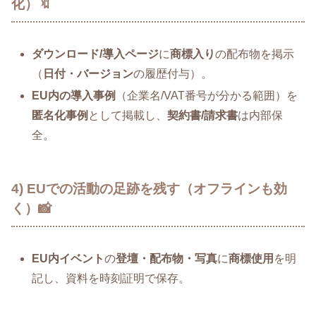
化）🔖
ダウンロード/導入ページ
に
商標入り
の配布物を掲示
（
日付・バージョン
の履歴付与）。
EU内の導入事例
（企業名/VAT番号が分かる範囲）を
匿名化事例
として掲載し、
契約書/請求書
は内部保
全。
4) EUでの活動の足跡を残す（オフラインも効
く）📸
EU内イベント
の
登壇・配布物・写真
に
商標使用
を明
記し、資料を時刻証明で保存。