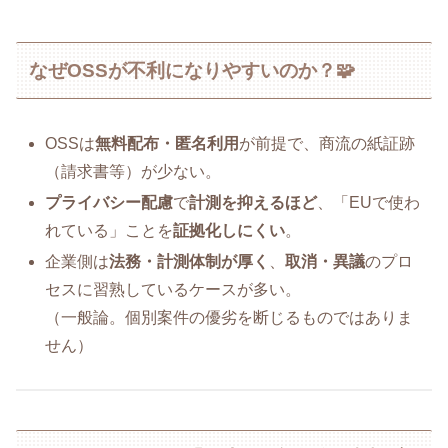
なぜOSSが不利になりやすいのか？🧩
OSSは
無料配布・匿名利用
が前提で、商流の紙証跡
（請求書等）が少ない。
プライバシー配慮
で
計測を抑えるほど
、「EUで使わ
れている」ことを
証拠化しにくい
。
企業側は
法務・計測体制が厚く
、
取消・異議
のプロ
セスに習熟しているケースが多い。
（一般論。個別案件の優劣を断じるものではありま
せん）