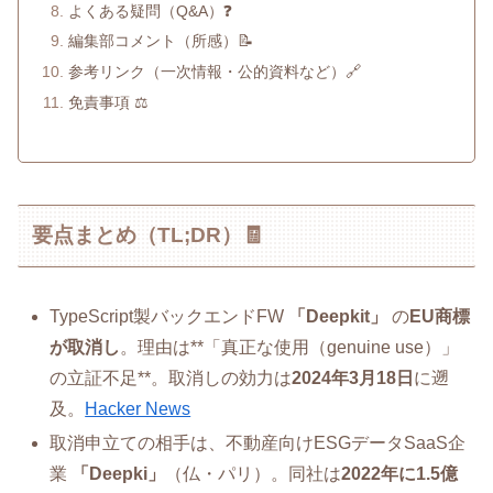
よくある疑問（Q&A）❓
編集部コメント（所感）📝
参考リンク（一次情報・公的資料など）🔗
免責事項 ⚖️
要点まとめ（TL;DR）🧾
TypeScript製バックエンドFW
「Deepkit」
の
EU商標
が取消し
。理由は**「真正な使用（genuine use）」
の立証不足**。取消しの効力は
2024年3月18日
に遡
及。
Hacker News
取消申立ての相手は、不動産向けESGデータSaaS企
業
「Deepki」
（仏・パリ）。同社は
2022年に1.5億