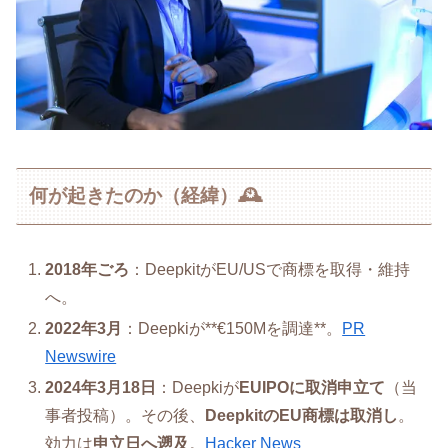
何が起きたのか（経緯）🕰️
2018年ごろ
：DeepkitがEU/USで商標を取得・維持
へ。
2022年3月
：Deepkiが**€150Mを調達**。
PR
Newswire
2024年3月18日
：Deepkiが
EUIPOに取消申立て
（当
事者投稿）。その後、
DeepkitのEU商標は取消し
。
効力は
申立日へ遡及
。
Hacker News