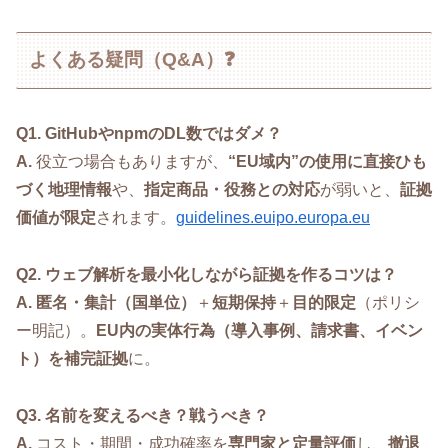
よくある疑問（Q&A）❓
Q1. GitHubやnpmのDL数ではダメ？
A.
役立つ場合もありますが、
“EU域内”の使用に直接ひも
づく地理情報
や、
指定商品・役務との対応
が弱いと、
証拠
価値が限定
されます。
guidelines.euipo.europa.eu
Q2. ウェブ解析を最小化しながら証拠を作るコツは？
A.
匿名・集計（国単位）
＋
短期保持
＋
目的限定
（ポリシ
ー明記）。
EU内の実体行為（導入事例、請求書、イベン
ト）を補完証拠
に。
Q3. 名前を変えるべき？戦うべき？
A.
コスト・期間・成功確率を
専門家と定量評価
し、
撤退