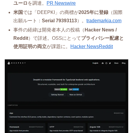
ユーロ
を調達。
PR Newswire
米国
では「DEEPKI」の商標が
2025年に登録
（国際
出願ルート：
Serial 79393113
）。
trademarkia.com
事件の経緯は開発者本人の投稿（
Hacker News /
Reddit
）で詳述。OSSにとって
プライバシー配慮と
使用証明の両立
が課題に。
Hacker News
Reddit