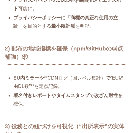
アクセス/イベントのEU比率
を
期間指定でエクスポー
ト
可能に。
プライバシーポリシー
に「
商標の真正な使用の立
証
」を目的とする
最小限計測
を明記。
2) 配布の地域指標を確保（npm/GitHubの弱点
補強）📦
EU内ミラー
や**CDNログ（国レベル集計）
で
“EU経
由DL数”**を定点記録。
署名付きレポート
や
タイムスタンプ
で
改ざん耐性
を
確保。
3) 役務との紐づけを可視化（“出所表示”の実体