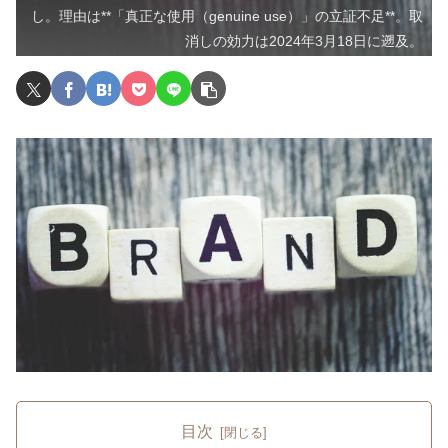
し。理由は**「真正な使用（genuine use）」の立証不足**。取
消しの効力は2024年3月18日に遡及。
目次