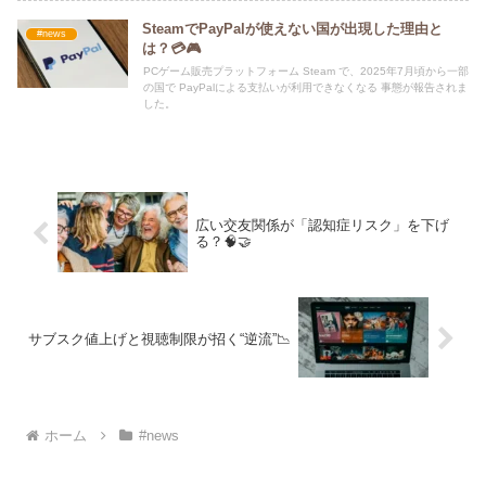
SteamでPayPalが使えない国が出現した理由と
#news
は？💳🎮
PCゲーム販売プラットフォーム Steam で、2025年7月頃から一部
の国で PayPalによる支払いが利用できなくなる 事態が報告されま
した。
広い交友関係が「認知症リスク」を下げ
る？🧠🤝
サブスク値上げと視聴制限が招く“逆流”📉
ホーム
#news