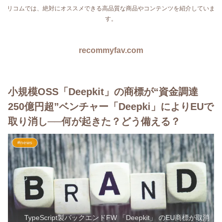
リコムでは、絶対にオススメできる高品質な商品やコンテンツを紹介していま
す。
recommyfav.com
小規模OSS「Deepkit」の商標が“資金調達
250億円超”ベンチャー「Deepki」によりEUで
取り消し──何が起きた？どう備える？
#news
TypeScript製バックエンドFW 「Deepkit」 のEU商標が取消