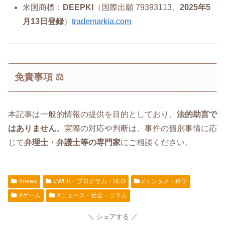
米国商標：
DEEPKI
（国際出願 79393113、
2025年5
月13日登録
）
trademarkia.com
免責事項 ⚖️
本記事は一般的情報の提供を目的としており、
法的助言で
はありません
。実際の対応や判断は、事件の個別事情に応
じて
弁理士・弁護士等の専門家
にご相談ください。
#news
#WEB・プログラム・SEO
#エンタメ・科学
#ゲーム
#ニュース・社会・コラム
シェアする