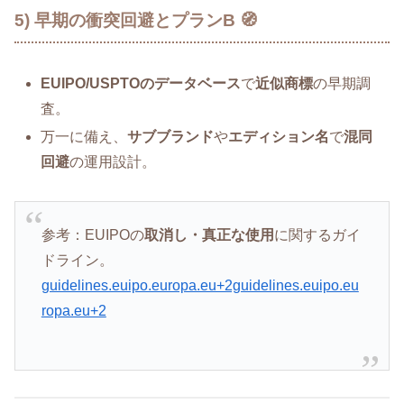
5) 早期の衝突回避とプランB 🧭
EUIPO/USPTOのデータベース
で
近似商標
の早期調
査。
万一に備え、
サブブランド
や
エディション名
で
混同
回避
の運用設計。
参考：EUIPOの
取消し・真正な使用
に関するガイ
ドライン。
guidelines.euipo.europa.eu+2guidelines.euipo.eu
ropa.eu+2