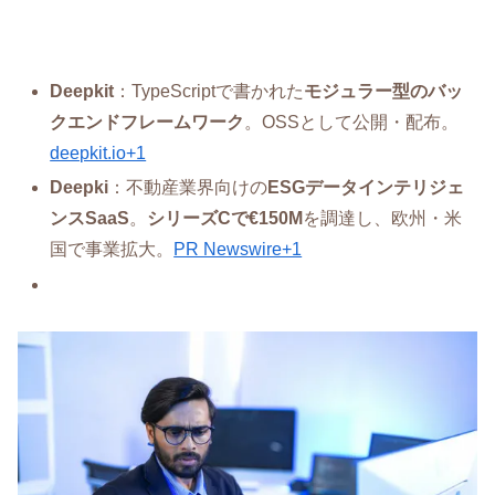
Deepkit
：TypeScriptで書かれた
モジュラー型のバッ
クエンドフレームワーク
。OSSとして公開・配布。
deepkit.io+1
Deepki
：不動産業界向けの
ESGデータインテリジェ
ンスSaaS
。
シリーズCで€150M
を調達し、欧州・米
国で事業拡大。
PR Newswire+1