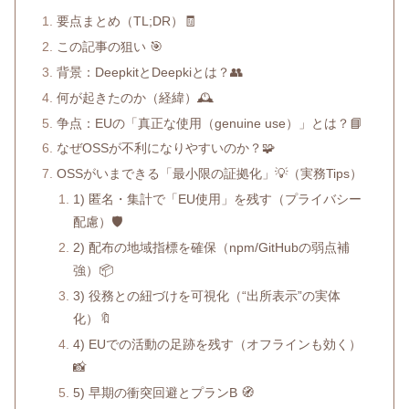
要点まとめ（TL;DR）🧾
この記事の狙い 🎯
背景：DeepkitとDeepkiとは？👥
何が起きたのか（経緯）🕰️
争点：EUの「真正な使用（genuine use）」とは？📘
なぜOSSが不利になりやすいのか？🧩
OSSがいまできる「最小限の証拠化」💡（実務Tips）
1) 匿名・集計で「EU使用」を残す（プライバシー
配慮）🛡️
2) 配布の地域指標を確保（npm/GitHubの弱点補
強）📦
3) 役務との紐づけを可視化（“出所表示”の実体
化）🔖
4) EUでの活動の足跡を残す（オフラインも効く）
📸
5) 早期の衝突回避とプランB 🧭