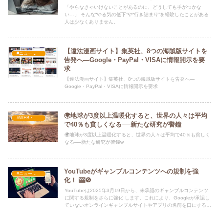
「やらなきゃいけないことがあるのに、どうしても手がつかな
い…」 そんな“やる気の低下”や“行き詰まり”を経験したことがある
人は少なくありません。
【違法漫画サイト】集英社、8つの海賊版サイトを
#ニュース・社会・コラム
告発へ—Google・PayPal・VISAに情報開示を要
求
【違法漫画サイト】集英社、8つの海賊版サイトを告発へ—
Google・PayPal・VISAに情報開示を要求
🌍地球が3度以上温暖化すると、世界の人々は平均
#WEB・プログラム・SEO
で40％も貧しくなる──新たな研究が警鐘
🌍地球が3度以上温暖化すると、世界の人々は平均で40％も貧しく
なる──新たな研究が警鐘w
YouTubeがギャンブルコンテンツへの規制を強
#ニュース・社会・コラム
化！ 🎰🚫
YouTubeは2025年3月19日から、未承認のギャンブルコンテンツ
に関する規制をさらに強化 します。これにより、Googleが承認し
ていないオンラインギャンブルサイトやアプリの名前を口にするだ
けでも違反 となる可能性があります。