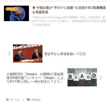
🧠 中国企業が“手のマヒ回復”を目指すBCI医療機器
#news
を承認取得
中国Neuracle TechnologyのBCI医療機器「NEO」が販売承認。脳
信号でロボットグローブを操作し、脊髄損傷患者の手の動きを補助
する技術を解説。
習近平から李強首相へ？🇨🇳
小規模OSS「Deepkit」の商標が“資金調
達250億円超”ベンチャー「Deepki」によ
りEUで取り消し──何が起きた？どう備
える？
ホーム
#news