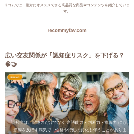
リコムでは、絶対にオススメできる高品質な商品やコンテンツを紹介していま
す。
recommyfav.com
広い交友関係が「認知症リスク」を下げる？
🧠🤝
#news
認知症は、記憶力だけでなく 言語能力・判断力・推論力 にも
影響を及ぼす病気で、性格や行動の変化も伴うことがありま