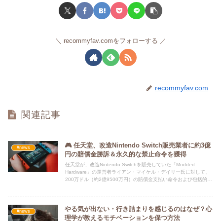
recommyfav.comをフォローする
recommyfav.com
関連記事
🎮 任天堂、改造Nintendo Switch販売業者に約3億
#news
円の賠償金勝訴＆永久的な禁止命令を獲得
任天堂が、改造Nintendo Switchを販売していた「Modded
Hardware」の運営者ライアン・マイケル・デイリー氏に対して、
200万ドル（約2億9500万円）の賠償金支払い命令および包括的な
恒久的差し止め命令を勝ち取りました。これにより、1年以上にわ
たって続いてきた法廷闘争が終結しました。
やる気が出ない・行き詰まりを感じるのはなぜ？心
#news
理学が教えるモチベーションを保つ方法