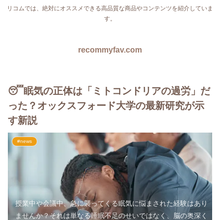
リコムでは、絶対にオススメできる高品質な商品やコンテンツを紹介していま
す。
recommyfav.com
😴眠気の正体は「ミトコンドリアの過労」だ
った？オックスフォード大学の最新研究が示
す新説
#news
授業中や会議中、急に襲ってくる眠気に悩まされた経験はあり
ませんか？それは単なる睡眠不足のせいではなく、脳の奥深く