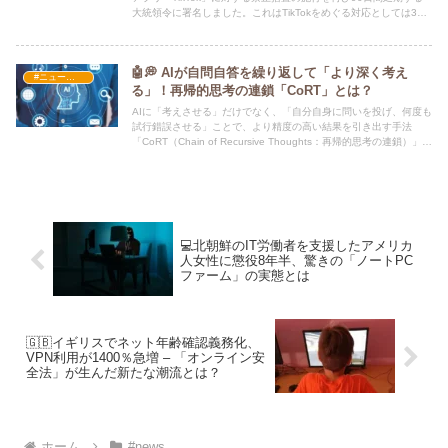
大統領令に署名しました。これはTikTokをめぐる対応としては3度
目の猶予延長となります。
🤖💭 AIが自問自答を繰り返して「より深く考え
#ニュース・社会・コラム
る」！再帰的思考の連鎖「CoRT」とは？
AIに「考えさせる」だけでなく、「自分自身に問いを投げ、何度も
試行錯誤させる」ことで、より精度の高い結果を引き出す手法
「CoRT（Chain of Recursive Thoughts：再帰的思考の連鎖）」が
話題です。オーストラリアのソフトウェアエンジニア フィリッ
プ・バクレスキ氏（Phiality） がGitHub上で詳細を公開し、注目を
集めています！
💻北朝鮮のIT労働者を支援したアメリカ
人女性に懲役8年半、驚きの「ノートPC
ファーム」の実態とは
🇬🇧イギリスでネット年齢確認義務化、
VPN利用が1400％急増 – 「オンライン安
全法」が生んだ新たな潮流とは？
ホーム
#news