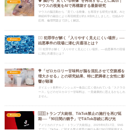
🧠 脳から“見ている映像”を再現することに成功｜
#news
マウスの視覚をAIで再構築する最新研究
マウスの脳活動から「見ている映像」を再現する研究が進展。AIと
神経科学の融合により再現精度が約1.9倍向上しました。仕組みや
応用、倫理問題まで詳しく解説。
🕵️‍♂️ 犯罪学が解く「入りやすく見えにくい場所」──
#news
凶悪事件の現場に潜む共通項とは？
🕵️‍♂️ 犯罪学が解く「入りやすく見えにくい場所」──凶悪事件の現場
に潜む共通項とは？
🍭「ゼロカロリー甘味料が脳を混乱させて空腹感を
#news
増大させる」との研究結果、特に肥満者と女性に影
響が顕著
ダイエット飲料やノンシュガー食品に広く使われている「スクラロ
ース」などのゼロカロリー甘味料は、一見健康的に思えるかもしれ
ません。
🇺🇸トランプ大統領、TikTok禁止の施行を再び延
#news
期──「90日間の猶予」でTikTok存続に再び光
アメリカのドナルド・トランプ大統領は、2025年6月17日、SNS
アプリ「TikTok」に対する禁止措置の施行を再び90日間延期する