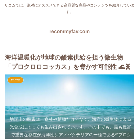
リコムでは、絶対にオススメできる高品質な商品やコンテンツを紹介していま
す。
recommyfav.com
海洋温暖化が地球の酸素供給を担う微生物
「プロクロロコッカス」を脅かす可能性 🌊🧬
#news
地球上の酸素は、森林や植物だけでなく、海洋の微生物による
光合成によっても生み出されています。その中でも、最も豊富
で重要な存在が海洋性シアノバクテリアの一種である**プロク