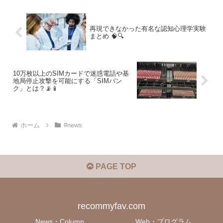
再現できなかった有名な認知心理学実験
まとめ 🧠🔍
10万枚以上のSIMカードで迷惑電話や基
地局停止攻撃を可能にする「SIMバン
ク」とは？📡📱
ホーム
#news
PAGE TOP
recommyfav.com
News・Column
Web・プログラム