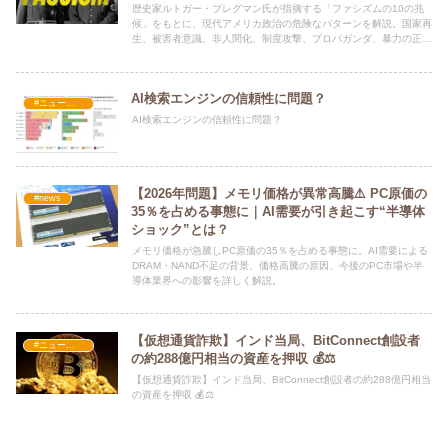
歴史家ルトガー・ブレグマン氏が指摘する「ファシズムの10の兆
候」をもとに、現代アメリカ政治の危険なパターンを解説。国家再
生、被害者意識、非人間化、制度攻撃、プロパガンダ、暴力の正当
化までわかりやすく整理します。
AI検索エンジンの信頼性に問題？
#ニュース・社会・コラム
AI検索エンジンの信頼性に問題？
【2026年問題】メモリ価格が異常高騰⚠️ PC原価の
#news
35％を占める事態に｜AI需要が引き起こす“半導体
ショック”とは？
メモリ価格が急騰しPC原価の35％を占める事態に。AI需要による
DRAM・NAND不足の背景、価格高騰の原因、今後のPC市場や半
導体業界への影響を詳しく解説。
【仮想通貨詐欺】インド当局、BitConnect創設者
#ニュース・社会・コラム
の約288億円相当の資産を押収 💰⚖️
【仮想通貨詐欺】インド当局、BitConnect創設者の約288億円相当
の資産を押収 💰⚖️