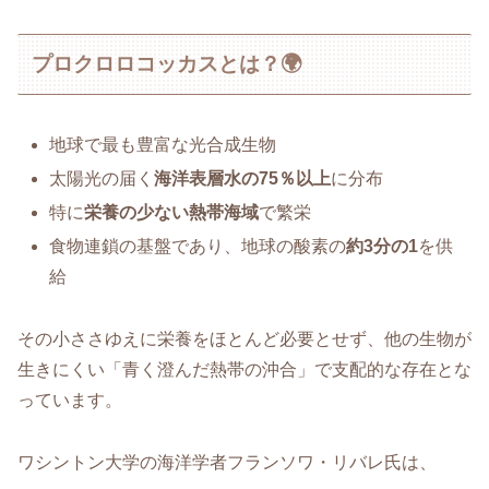
プロクロロコッカスとは？🌍
地球で最も豊富な光合成生物
太陽光の届く
海洋表層水の75％以上
に分布
特に
栄養の少ない熱帯海域
で繁栄
食物連鎖の基盤であり、地球の酸素の
約3分の1
を供
給
その小ささゆえに栄養をほとんど必要とせず、他の生物が
生きにくい「青く澄んだ熱帯の沖合」で支配的な存在とな
っています。
ワシントン大学の海洋学者フランソワ・リバレ氏は、