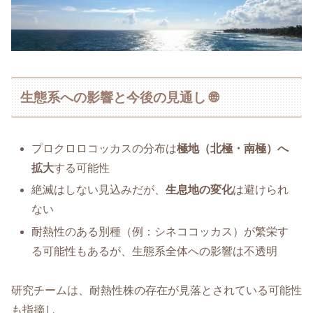
生態系への影響と今後の見通し 🌐
プロクロロコッカスの分布は
極地（北極・南極）へ
拡大
する可能性
絶滅はしない見込みだが、
生息地の変化
は避けられ
ない
耐熱性のある別種（例：シネココッカス）が繁栄す
る可能性もあるが、生態系全体への影響は不透明
研究チームは、耐熱性株の存在が見落とされている可能性
も指摘し、