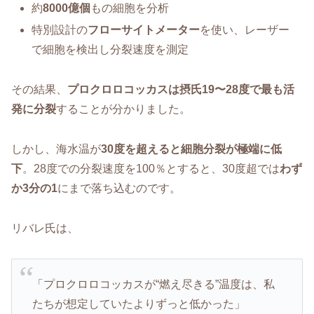
約
8000億個
もの細胞を分析
特別設計の
フローサイトメーター
を使い、レーザー
で細胞を検出し分裂速度を測定
その結果、
プロクロロコッカスは摂氏19〜28度で最も活
発に分裂
することが分かりました。
しかし、海水温が
30度を超えると細胞分裂が極端に低
下
。28度での分裂速度を100％とすると、30度超では
わず
か3分の1
にまで落ち込むのです。
リバレ氏は、
「プロクロロコッカスが“燃え尽きる”温度は、私
たちが想定していたよりずっと低かった」