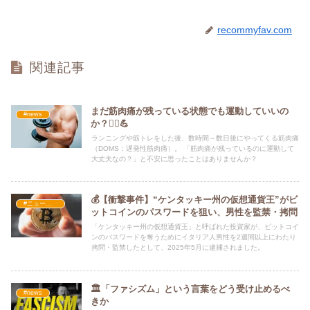
recommyfav.com
関連記事
まだ筋肉痛が残っている状態でも運動していいの
#news
か？🏃‍♀️💪
ランニングや筋トレをした後、数時間～数日後にやってくる筋肉痛
（DOMS：遅発性筋肉痛）。 「筋肉痛が残っているのに運動して
大丈夫なの？」と不安に思ったことはありませんか？
💰【衝撃事件】“ケンタッキー州の仮想通貨王”がビ
#ニュース・社会・コラム
ットコインのパスワードを狙い、男性を監禁・拷問
「ケンタッキー州の仮想通貨王」と呼ばれた投資家が、ビットコイ
ンのパスワードを奪うためにイタリア人男性を2週間以上にわたり
拷問・監禁したとして、2025年5月に逮捕されました。
🏛️「ファシズム」という言葉をどう受け止めるべ
#news
きか