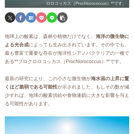
ロロコッカス（Prochlorococcus）**です。
地球上の酸素は、森林や植物だけでなく、
海洋の微生物に
よる光合成
によっても生み出されています。その中でも、
最も豊富で重要な存在が海洋性シアノバクテリアの一種で
ある**プロクロロコッカス（Prochlorococcus）**です。
最新の研究により、この小さな微生物が
海水温の上昇に驚
くほど脆弱である可能性
が示されました。もしその数が減
少すれば、地球の酸素供給や食物連鎖に大きな影響を与え
る可能性があります。