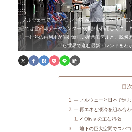
ノルウェーではスパコン「Olivia」の排熱をサー
では雪冷却データセンターの排熱を利用してウナ
ー排熱の再利用が生む新しい産業モデルと、脱炭
ら世界で進む最新トレンドをわ
目
― ノルウェーと日本で進む
― 再エネと液冷を組み合わ
✔ Olivia の主な特徴
― 地下の巨大空間でスパ