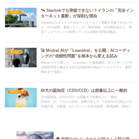
🛰️ Starlinkでも突破できない？イランの「完全イン
#news
ターネット遮断」が深刻な理由
Starlinkはなぜイランの完全インターネット遮断を突破できないの
か。GPS妨害、電波ジャミング、端末摘発、VPN無効化など、衛
星インターネットの限界とデジタル統制の実態を解説。
🚀 Mistral AIが「Leanstral」を公開：AIコーディ
#news
ングの“信頼性問題”を根本から変える試み
Mistral AIが公開した「Leanstral」を徹底解説。AIコーディングの
信頼性問題を解決する形式証明技術やMoEアーキテクチャ、最新
動向まで深掘り。
🐶犬の認知症（CDS/CCD）は想像以上に一般的
#news
犬の認知症（CDS/CCD）は高齢犬で想像以上に一般的。
DISHA（A）で分かる兆候、診断の考え方、CADES/CCDRなどの
評価尺度、治療薬（セレギリン）や生活改善・環境調整・認知トレ
ーニングまで、飼い主が今すぐできる対策を解説。
🌍 南極のオゾンホールが縮小！人類の努