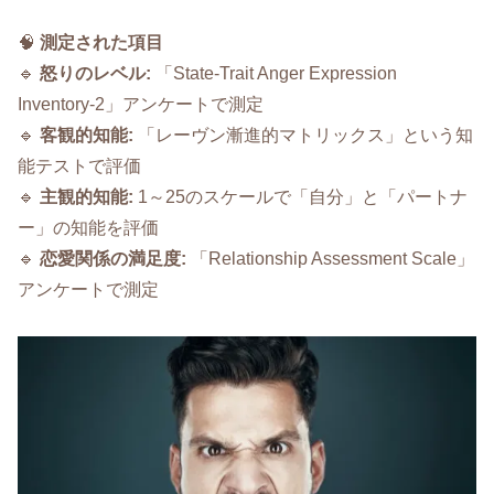
🧠
測定された項目
🔹
怒りのレベル:
「State-Trait Anger Expression
Inventory-2」アンケートで測定
🔹
客観的知能:
「レーヴン漸進的マトリックス」という知
能テストで評価
🔹
主観的知能:
1～25のスケールで「自分」と「パートナ
ー」の知能を評価
🔹
恋愛関係の満足度:
「Relationship Assessment Scale」
アンケートで測定