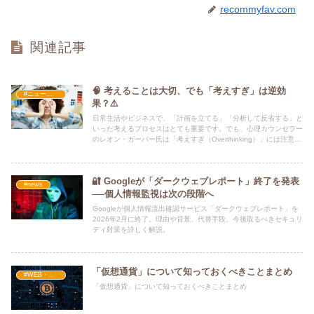
recommyfav.com
関連記事
🧠 考えることは大切、でも「考えすぎ」は逆効
#ニュース・社会・コラム
果？⚠️
日常生活やビジネスで、「計画を立てる」「分析して反省する」と
いった考えるプロセスはとても重要です。でも、心理カウンセラー
のレオン・ガーバー氏は「考えすぎ（Overthinking）」には注意が
必要だと指摘しています。👀💡
🔐 Googleが「ダークウェブレポート」終了を発表
#news
──個人情報監視は次の段階へ
Googleが個人情報流出確認サービス「ダークウェブレポート」を
2026年2月に終了。理由や背景、代替手段、今後取るべきセキュリ
ティ対策を詳しく解説。
「仮想通貨」について知っておくべきことまとめ
#WEB・プログラム・SEO
「仮想通貨」について知っておくべきことまとめ