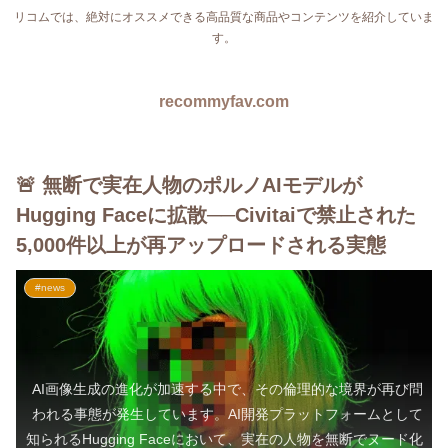
リコムでは、絶対にオススメできる高品質な商品やコンテンツを紹介していま
す。
recommyfav.com
🚨 無断で実在人物のポルノAIモデルが
Hugging Faceに拡散──Civitaiで禁止された
5,000件以上が再アップロードされる実態
#news
AI画像生成の進化が加速する中で、その倫理的な境界が再び問
われる事態が発生しています。AI開発プラットフォームとして
知られるHugging Faceにおいて、実在の人物を無断でヌード化