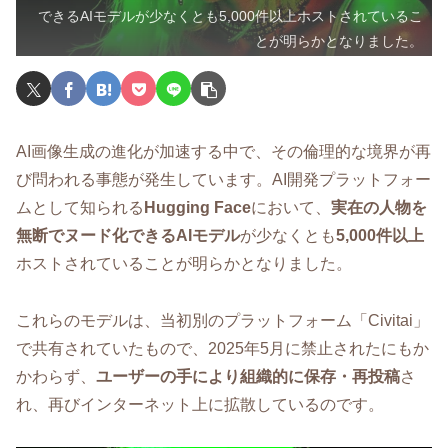
できるAIモデルが少なくとも5,000件以上ホストされているこ
とが明らかとなりました。
AI画像生成の進化が加速する中で、その倫理的な境界が再
び問われる事態が発生しています。AI開発プラットフォー
ムとして知られる
Hugging Face
において、
実在の人物を
無断でヌード化できるAIモデル
が少なくとも
5,000件以上
ホストされていることが明らかとなりました。
これらのモデルは、当初別のプラットフォーム「Civitai」
で共有されていたもので、2025年5月に禁止されたにもか
かわらず、
ユーザーの手により組織的に保存・再投稿
さ
れ、再びインターネット上に拡散しているのです。