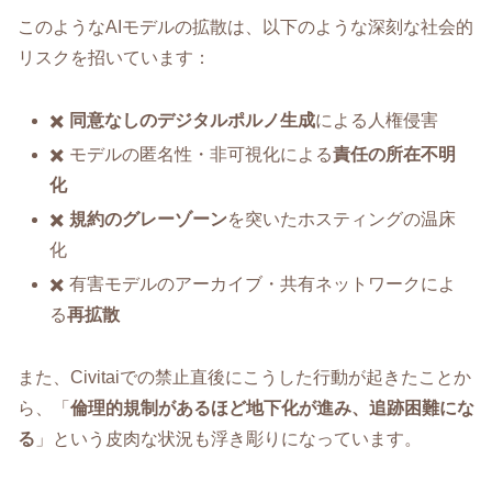
このようなAIモデルの拡散は、以下のような深刻な社会的
リスクを招いています：
✖️
同意なしのデジタルポルノ生成
による人権侵害
✖️ モデルの匿名性・非可視化による
責任の所在不明
化
✖️
規約のグレーゾーン
を突いたホスティングの温床
化
✖️ 有害モデルのアーカイブ・共有ネットワークによ
る
再拡散
また、Civitaiでの禁止直後にこうした行動が起きたことか
ら、「
倫理的規制があるほど地下化が進み、追跡困難にな
る
」という皮肉な状況も浮き彫りになっています。