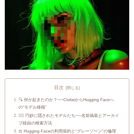
目次
🔍 何が起きたのか？──CivitaiからHugging Faceへ
の“モデル移植”
🕵️‍♀️ 巧妙に隠されたモデルたち──名前偽装とアーカイ
ブ経由の検索方法
⚖️ Hugging Faceの利用規約と“グレーゾーン”の倫理