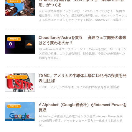
#news
用」がつくる
流行が突然爆発的に広がるのは、1対1の口コミではなく「集団の
相互作用」が鍵だった。最新研究が解明した、高次ネットワークに
よる拡散メカニズムをわかりやすく解説。SNSのバズ・感染症・
マーケティングへの応用まで網羅。
CloudflareがAstroを買収──高速ウェブ開発の未来
#news
はどう変わるのか？
Cloudflareが高速ウェブフレームワークAstroを買収。MITライセン
ス継続の意味、エッジ統合戦略、競合比較、今後のWeb開発への
影響を徹底解説。
TSMC、アメリカの半導体工場に15兆円の投資を発
#ニュース・社会・コラム
表 🇺🇸💰
TSMC、アメリカの半導体工場に15兆円の投資を発表 🇺🇸💰
⚡ Alphabet（Google親会社）がIntersect Powerを
#news
買収
AlphabetがAI拡張のため電力インフラ企業Intersect Powerを約
7400億円で買収。データセンターと電力を一体化する戦略を解
説。