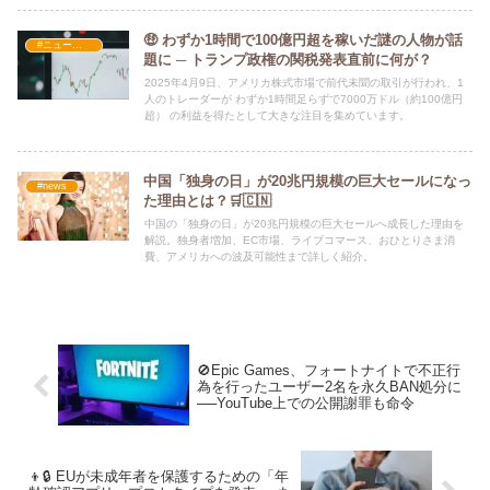
🤑 わずか1時間で100億円超を稼いだ謎の人物が話
#ニュース・社会・コラム
題に ─ トランプ政権の関税発表直前に何が？
2025年4月9日、アメリカ株式市場で前代未聞の取引が行われ、1
人のトレーダーが わずか1時間足らずで7000万ドル（約100億円
超） の利益を得たとして大きな注目を集めています。
中国「独身の日」が20兆円規模の巨大セールになっ
#news
た理由とは？🛒🇨🇳
中国の「独身の日」が20兆円規模の巨大セールへ成長した理由を
解説。独身者増加、EC市場、ライブコマース、おひとりさま消
費、アメリカへの波及可能性まで詳しく紹介。
🚫Epic Games、フォートナイトで不正行
為を行ったユーザー2名を永久BAN処分に
──YouTube上での公開謝罪も命令
👦🔒 EUが未成年者を保護するための「年