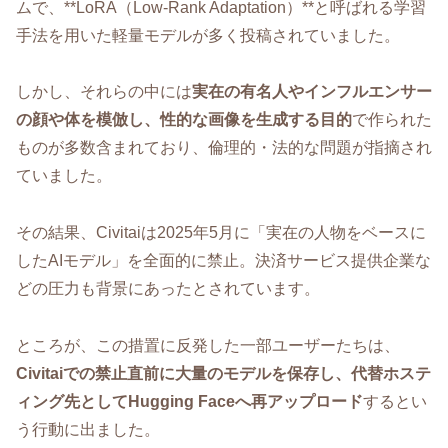
ムで、**LoRA（Low-Rank Adaptation）**と呼ばれる学習
手法を用いた軽量モデルが多く投稿されていました。
しかし、それらの中には
実在の有名人やインフルエンサー
の顔や体を模倣し、性的な画像を生成する目的
で作られた
ものが多数含まれており、倫理的・法的な問題が指摘され
ていました。
その結果、Civitaiは2025年5月に「実在の人物をベースに
したAIモデル」を全面的に禁止。決済サービス提供企業な
どの圧力も背景にあったとされています。
ところが、この措置に反発した一部ユーザーたちは、
Civitaiでの禁止直前に大量のモデルを保存し、代替ホステ
ィング先としてHugging Faceへ再アップロード
するとい
う行動に出ました。