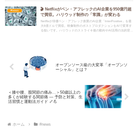
🎬 Netflixがベン・アフレックのAI企業を950億円超
#news
で買収。ハリウッド制作の「常識」が変わる
Netflixが俳優ベン・アフレック創業のAI企業「InterPositive」を最
大6億ドルで買収。映像制作のポストプロダクションをAIで変革す
る狙いです。ハリウッドのストライキ後の動向やAI活用の法的背景
を含め、業界に与える衝撃を深掘り解説します。
オープンソース級の大変革「オープンソ
ーシャル」とは？
＜膝や腰、股関節の痛み…＞50歳以上の
多くが経験する関節痛 — 予防と対策、生
活習慣と運動法ガイド 🦴💪
ホーム
#news