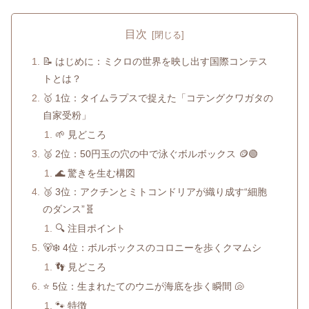
目次
📝 はじめに：ミクロの世界を映し出す国際コンテス
トとは？
🥇 1位：タイムラプスで捉えた「コテングクワガタの
自家受粉」
🌱 見どころ
🥈 2位：50円玉の穴の中で泳ぐボルボックス 🪙🟢
🌊 驚きを生む構図
🥉 3位：アクチンとミトコンドリアが織り成す“細胞
のダンス”🧬
🔍 注目ポイント
🐻‍❄️ 4位：ボルボックスのコロニーを歩くクマムシ
👣 見どころ
⭐ 5位：生まれたてのウニが海底を歩く瞬間 🐚
🐾 特徴