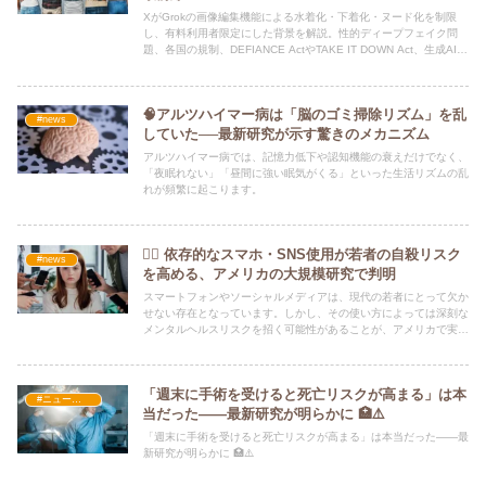
XがGrokの画像編集機能による水着化・下着化・ヌード化を制限
し、有料利用者限定にした背景を解説。性的ディープフェイク問
題、各国の規制、DEFIANCE ActやTAKE IT DOWN Act、生成AI企
業の責任までわかりやすく整理します。
🧠アルツハイマー病は「脳のゴミ掃除リズム」を乱
#news
していた──最新研究が示す驚きのメカニズム
アルツハイマー病では、記憶力低下や認知機能の衰えだけでなく、
「夜眠れない」「昼間に強い眠気がくる」といった生活リズムの乱
れが頻繁に起こります。
🕵️‍♂️ 依存的なスマホ・SNS使用が若者の自殺リスク
#news
を高める、アメリカの大規模研究で判明
スマートフォンやソーシャルメディアは、現代の若者にとって欠か
せない存在となっています。しかし、その使い方によっては深刻な
メンタルヘルスリスクを招く可能性があることが、アメリカで実施
された最新の研究により明らかになりました。
「週末に手術を受けると死亡リスクが高まる」は本
#ニュース・社会・コラム
当だった——最新研究が明らかに 🏥⚠️
「週末に手術を受けると死亡リスクが高まる」は本当だった——最
新研究が明らかに 🏥⚠️