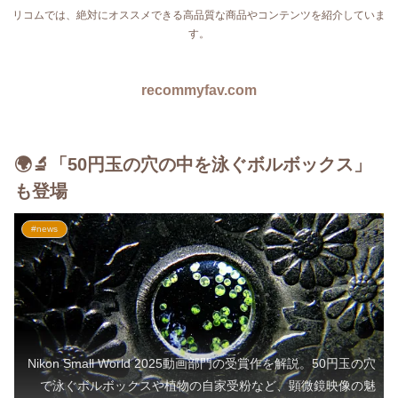
リコムでは、絶対にオススメできる高品質な商品やコンテンツを紹介していま
す。
recommyfav.com
🌍🔬「50円玉の穴の中を泳ぐボルボックス」
も登場
#news
Nikon Small World 2025動画部門の受賞作を解説。50円玉の穴
で泳ぐボルボックスや植物の自家受粉など、顕微鏡映像の魅