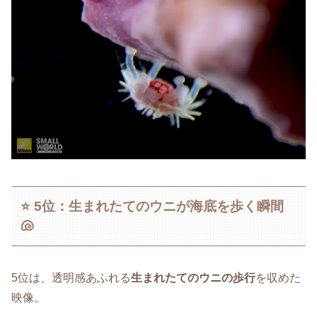
⭐ 5位：生まれたてのウニが海底を歩く瞬間
🐚
5位は、透明感あふれる
生まれたてのウニの歩行
を収めた
映像。