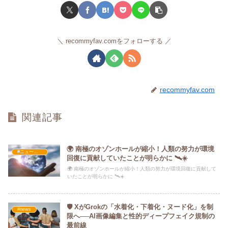
recommyfav.comをフォローする
recommyfav.com
関連記事
🌍 南極のオゾンホールが縮小！人類の努力が環境
#ニュース・社会・コラム
回復に貢献していたことが明らかに 🛰️☀️
🌍 南極のオゾンホールが縮小！人類の努力が環境回復に貢献して
いたことが明らかに 🛰️☀️
🛡️ XがGrokの「水着化・下着化・ヌード化」を制
#news
限へ──AI画像編集と性的ディープフェイク規制の
最前線