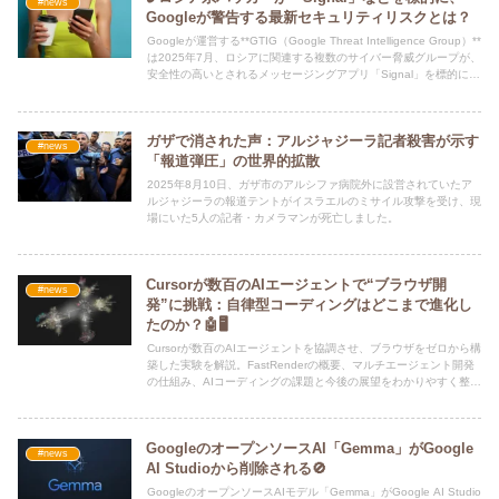
#news
Googleが警告する最新セキュリティリスクとは？
Googleが運営する**GTIG（Google Threat Intelligence Group）**
は2025年7月、ロシアに関連する複数のサイバー脅威グループが、
安全性の高いとされるメッセージングアプリ「Signal」を標的にし
た攻撃を本格化させていると警告を発しました。
ガザで消された声：アルジャジーラ記者殺害が示す
#news
「報道弾圧」の世界的拡散
2025年8月10日、ガザ市のアルシファ病院外に設営されていたア
ルジャジーラの報道テントがイスラエルのミサイル攻撃を受け、現
場にいた5人の記者・カメラマンが死亡しました。
Cursorが数百のAIエージェントで“ブラウザ開
#news
発”に挑戦：自律型コーディングはどこまで進化し
たのか？🤖🖥️
Cursorが数百のAIエージェントを協調させ、ブラウザをゼロから構
築した実験を解説。FastRenderの概要、マルチエージェント開発
の仕組み、AIコーディングの課題と今後の展望をわかりやすく整理
します。
GoogleのオープンソースAI「Gemma」がGoogle
#news
AI Studioから削除される🚫
GoogleのオープンソースAIモデル「Gemma」がGoogle AI Studio