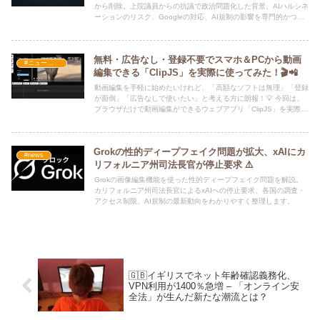
から削除。上院議員からの抗議で政治問題化した背景、AIハルシネ
ーションのリスク、Googleの対応、AI規制の影響を専門的かつ分
かりやすく解説する最新記事。
無料・広告なし・登録不要でスマホ＆PCから動画
#ニュース・社会・コラム
編集できる「ClipJS」を実際に使ってみた！🎬📲
動画編集を手軽に始めたいけれど、「高額なソフトは無理」「登録
が面倒」「広告なしで使いたい」と考える方に朗報！💡 今回は、
ブラウザだけで動画編集ができるウェブアプリ「ClipJS」を実際に
試してみました。
Grokの性的ディープフェイク問題が拡大、xAIにカ
#news
リフォルニア州司法長官が停止要求 ⚠️
Grokの画像編集機能を使った性的ディープフェイク問題を解説。
カリフォルニア州司法長官によるxAIへの停止要求、各国の調査・
アクセス制限、AI規制の最新動向をわかりやすく整理します。
🇬🇧イギリスでネット年齢確認義務化、
VPN利用が1400％急増 – 「オンライン安
全法」が生んだ新たな潮流とは？