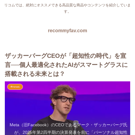
リコムでは、絶対にオススメできる高品質な商品やコンテンツを紹介していま
す。
recommyfav.com
ザッカーバーグCEOが「超知性の時代」を宣
言──個人最適化されたAIがスマートグラスに
搭載される未来とは？
#news
Meta（旧Facebook）のCEOであるマーク・ザッカーバーグ氏
が、2025年第2四半期の決算発表を前に「パーソナル超知性