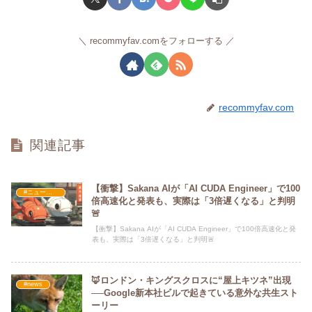
recommyfav.comをフォローする
recommyfav.com
関連記事
【衝撃】Sakana AIが「AI CUDA Engineer」で100
#ニュース・社会・コラム
倍高速化と発表も、実際は「3倍遅くなる」と判明
🚨
【衝撃】Sakana AIが「AI CUDA Engineer」で100倍高速化と発
表も、実際は「3倍遅くなる」と判明🚨
🦊ロンドン・キングスクロスに“屋上キツネ”出現
#news
──Google新本社ビルで起きている意外な共生スト
ーリー