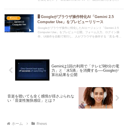
🖥️ Googleがブラウザ操作特化AI「Gemini 2.5
#news
Computer Use」をプレビューリリース
Googleがブラウザ操作に特化したAIエージェント「Gemini 2.5
Computer Use」をプレビュー公開。フォーム入力、ログイン操
作、UI操作を自動で実行し、人がブラウザを操作する「見る-考え
る-動く」ループまで模倣。開発者向け利用用途や注意点を解説。
Geminiは1回の利用で「テレビ9秒分の電
力」と「水5滴」を消費する──Googleが
算出結果を公開
音楽を聴いても全く感情が揺さぶられな
い「音楽性無快感症」とは？
ホーム
#news