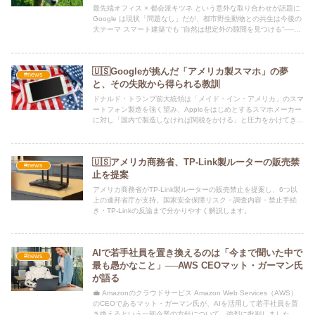
最先端オフィス × 都会派キツネ という意外な取り合わせが話題に
Google は現状「問題なし」だが、都市野生動物との共生は今後の
大テーマ スマート建築でも “自然は想定外の隙間を見つける”──ロ
ンドンの街に新たな都市伝説誕生か
🇺🇸Googleが挑んだ「アメリカ製スマホ」の夢
#news
と、その失敗から得られる教訓
ドナルド・トランプ前大統領は「メイド・イン・アメリカ」のスマ
ートフォン製造を強く望み、Appleをはじめとするスマホメーカー
に対し「国内で製造しなければ関税をかける」と圧力をかけてきま
した。
🇺🇸アメリカ商務省、TP-Link製ルーターの販売禁
#news
止を提案
アメリカ商務省がTP-Link製ルーターの販売禁止を提案し、6つ以
上の連邦省庁が支持。国家安全保障リスク・調査内容・禁止手続
き・TP-Linkの反論まで分かりやすく解説します。
AIで若手社員を置き換えるのは「今まで聞いた中で
#news
最も愚かなこと」──AWS CEOマット・ガーマン氏
が語る
💼 Amazonのクラウドサービス Amazon Web Services（AWS）
のCEOであるマット・ガーマン氏が、AIを活用して若手社員を置
き換えるという一部企業の方針について、強烈に批判しました。