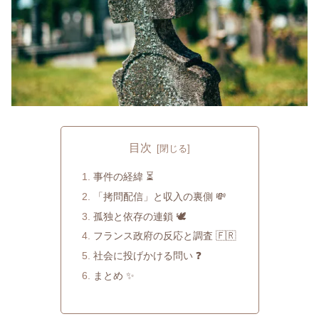
目次
事件の経緯 ⏳
「拷問配信」と収入の裏側 💸
孤独と依存の連鎖 🕊️
フランス政府の反応と調査 🇫🇷
社会に投げかける問い ❓
まとめ ✨