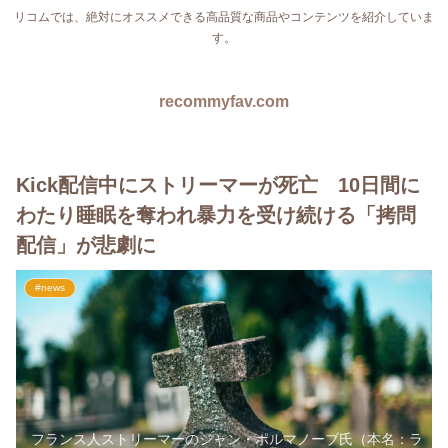
リコムでは、絶対にオススメできる高品質な商品やコンテンツを紹介していま
す。
recommyfav.com
Kick配信中にストリーマーが死亡 10日間に
わたり睡眠を奪われ暴力を受け続ける「拷問
配信」が悲劇に
#news
フランス人ストリーマーのジャン・ポルマノーブ氏（本名：ラ