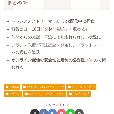
まとめ ✨
フランス人ストリーマーが
Kick配信中に死亡
背景には「10日間の拷問配信」と収益依存
仲間からの支配・脅迫により逃れられない状況に
フランス政府が司法調査を開始し、プラットフォー
ムの責任を追及
オンライン配信の安全性と規制の必要性
が改めて問
われる
#news
#WEB・プログラム・SEO
#エンタメ・科学
#ゲーム
#ニュース・社会・コラム
#政治・経済
シェアする