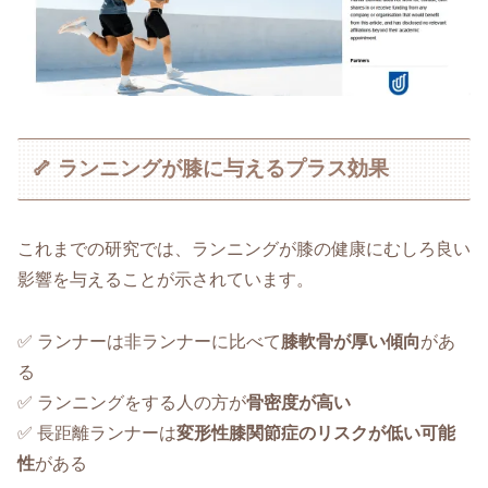
🦴 ランニングが膝に与えるプラス効果
これまでの研究では、ランニングが膝の健康にむしろ良い
影響を与えることが示されています。
✅ ランナーは非ランナーに比べて
膝軟骨が厚い傾向
があ
る
✅ ランニングをする人の方が
骨密度が高い
✅ 長距離ランナーは
変形性膝関節症のリスクが低い可能
性
がある