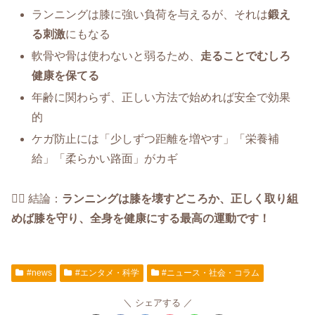
ランニングは膝に強い負荷を与えるが、それは
鍛え
る刺激
にもなる
軟骨や骨は使わないと弱るため、
走ることでむしろ
健康を保てる
年齢に関わらず、正しい方法で始めれば安全で効果
的
ケガ防止には「少しずつ距離を増やす」「栄養補
給」「柔らかい路面」がカギ
🏃‍♀️ 結論：
ランニングは膝を壊すどころか、正しく取り組
めば膝を守り、全身を健康にする最高の運動です！
#news
#エンタメ・科学
#ニュース・社会・コラム
シェアする