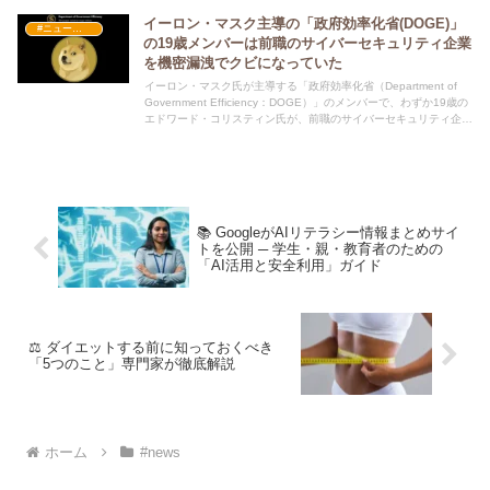
イーロン・マスク主導の「政府効率化省(DOGE)」
#ニュース・社会・コラム
の19歳メンバーは前職のサイバーセキュリティ企業
を機密漏洩でクビになっていた
イーロン・マスク氏が主導する「政府効率化省（Department of
Government Efficiency：DOGE）」のメンバーで、わずか19歳の
エドワード・コリスティン氏が、前職のサイバーセキュリティ企業
で「機密漏洩」を理由に解雇されていたことが判明しました。この
事実を受け、議員たちからはDOGEメンバーの身元に対する懸念の
声が上がっています。🔍
📚 GoogleがAIリテラシー情報まとめサイ
トを公開 ─ 学生・親・教育者のための
「AI活用と安全利用」ガイド
⚖️ ダイエットする前に知っておくべき
「5つのこと」専門家が徹底解説
ホーム
#news