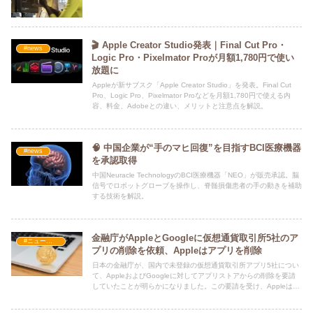
🎬 Apple Creator Studio発表｜Final Cut Pro・
#news
Logic Pro・Pixelmator Proが月額1,780円で使い
放題に
Appleが新サブスク「Apple Creator Studio」を発表。Final Cut
Pro、Logic Pro、Pixelmator Proなどを月額1,780円で使える内
容、料金、Adobeとの違い、メリットと注意点を解説。
🧠 中国企業が“手のマヒ回復”を目指すBCI医療機器
#news
を承認取得
中国Neuracle TechnologyのBCI医療機器「NEO」が販売承認。脳
信号でロボットグローブを操作し、脊髄損傷患者の手の動きを補助
する技術を解説。
金融庁がAppleとGoogleに仮想通貨取引所5社のア
#ニュース・社会・コラム
プリの削除を依頼、Appleはアプリを削除
日本の金融庁が、国内で未登録の仮想通貨取引所アプリ5社につい
て、AppleおよびGoogleに対してアプリストアからの削除を要請
していたことが明らかになりました。この要請を受け、Appleは速
やかに対応し、該当アプリを削除しました。一方、Googleは記事
執筆時点でまだ対応していません。