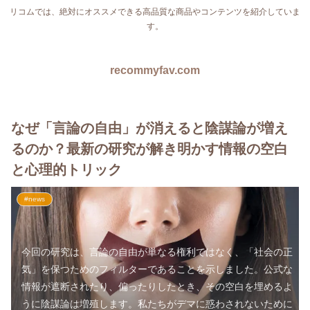
リコムでは、絶対にオススメできる高品質な商品やコンテンツを紹介していま
す。
recommyfav.com
なぜ「言論の自由」が消えると陰謀論が増え
るのか？最新の研究が解き明かす情報の空白
と心理的トリック
#news
今回の研究は、言論の自由が単なる権利ではなく、「社会の正
気」を保つためのフィルターであることを示しました。公式な
情報が遮断されたり、偏ったりしたとき、その空白を埋めるよ
うに陰謀論は増殖します。私たちがデマに惑わされないために