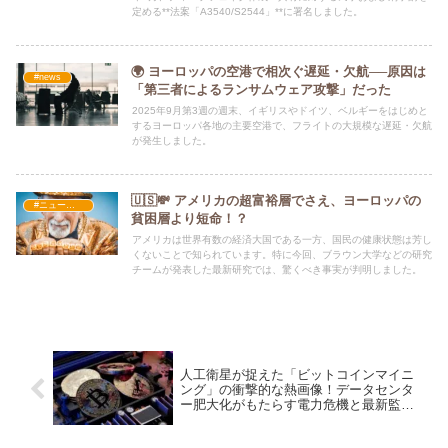
定める**法案「A3540/S2544」**に署名しました。
🌍 ヨーロッパの空港で相次ぐ遅延・欠航──原因は
#news
「第三者によるランサムウェア攻撃」だった
2025年9月第3週の週末、イギリスやドイツ、ベルギーをはじめと
するヨーロッパ各地の主要空港で、フライトの大規模な遅延・欠航
が発生しました。
🇺🇸💸 アメリカの超富裕層でさえ、ヨーロッパの
#ニュース・社会・コラム
貧困層より短命！？
アメリカは世界有数の経済大国である一方、国民の健康状態は芳し
くないことで知られています。特に今回、ブラウン大学などの研究
チームが発表した最新研究では、驚くべき事実が判明しました。
人工衛星が捉えた「ビットコインマイニ
ング」の衝撃的な熱画像！データセンタ
ー肥大化がもたらす電力危機と最新監視
技術