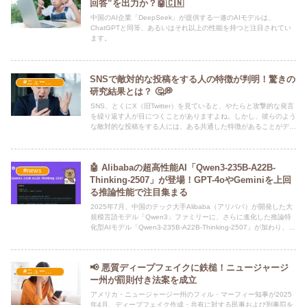
回答”を出力か？🤖🇨🇳
中国のAI企業「DeepSeek」が提供する一連のAIモデルは、
ChatGPTと同等、あるいはそれ以上の性能を持つと注目されてい
ます。
SNSで敵対的な投稿をする人の特徴が判明！驚きの
#ニュース・社会・コラム
研究結果とは？ 🤔💭
SNS、とくにX（旧Twitter）を見ていると、やたらと攻撃的な発言
を繰り返す人が目につくことがありますよね。しかし、彼らのよう
な敵対的な投稿をする人には、ある共通した特徴があることがデン
マークの研究で明らかになりました。
🤖 Alibabaの超高性能AI「Qwen3-235B-A22B-
#news
Thinking-2507」が登場！GPT-4oやGeminiを上回
る推論性能で注目集まる
2025年7月、中国のテック大手Alibaba（アリババ）が開発した大
規模言語モデル「Qwen3」ファミリーに、さらに進化した推論特
化型AIモデル「Qwen3-235B-A22B-Thinking-2507」が加わり、AI
業界に衝撃を与えています。
📢 悪質ディープフェイクに鉄槌！ニュージャージ
#ニュース・社会・コラム
ー州が罰則付き法案を成立
アメリカ・ニュージャージー州のフィル・マーフィー知事が2025
年4月、ディープフェイク作成・共有に対する民事および刑事罰を