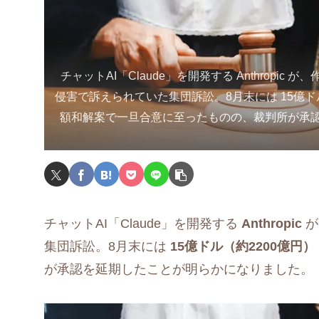
チャットAI「Claude」を開発する Anthropic
侵害で訴えられていた集団訴訟。8月末には 15億ドル
額和解案で一旦合意に至ったものの、裁判所が承
チャットAI「Claude」を開発する
Anthropic
が
集団訴訟。8月末には
15億ドル（約2200億円）
が承認を延期したことが明らかになりました。