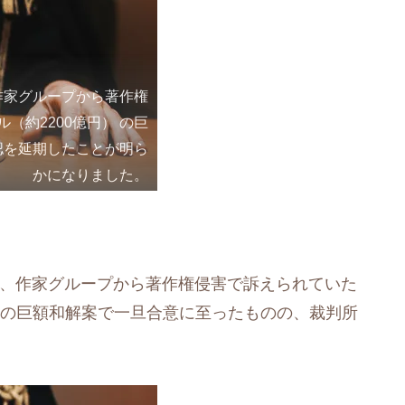
 が、作家グループから著作権
（約2200億円） の巨
認を延期したことが明ら
かになりました。
、作家グループから著作権侵害で訴えられていた
の巨額和解案で一旦合意に至ったものの、裁判所