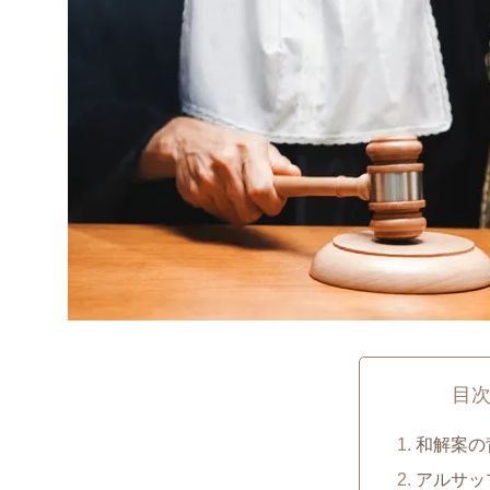
目
和解案の
アルサッ