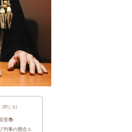
次
背景📚
プ判事の懸念⚠️