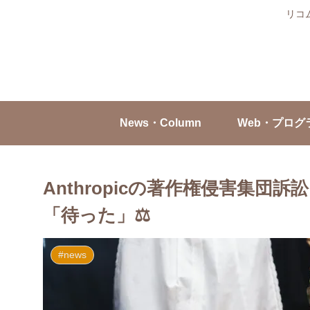
リコ
News・Column
Web・プログ
Anthropicの著作権侵害集団
「待った」⚖️
#news