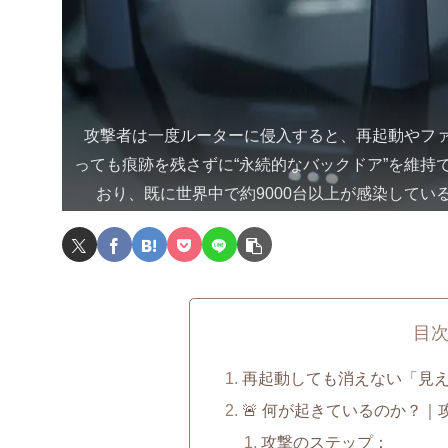
攻撃者は一度ルーターに侵入すると、再起動やフ
っても痕跡を残さずに“永続的なバックドア”を維持
おり、既に世界中で約9000台以上が感染してい
目
再起動しても消えない「見え
🚨 何が起きているのか？｜
攻撃のステップ：