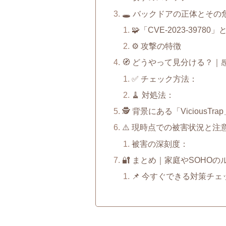
🕳️ バックドアの正体とその
🧩「CVE-2023-39780
⚙️ 攻撃の特徴
🧭 どうやって見分ける？｜
✅ チェック方法：
🧹 対処法：
🕵️ 背景にある「Vicious
⚠️ 現時点での被害状況と注
被害の深刻度：
🔐 まとめ｜家庭やSOHOの
📌 今すぐできる対策チ