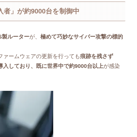
者」が約9000台を制御中
US製ルーター
が、
極めて巧妙なサイバー攻撃の標的
ファームウェアの更新を行っても
痕跡を残さず
導入しており、既に世界中で約9000台以上
が感染