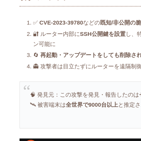
✅
CVE-2023-39780
などの
既知/非公開の
🔐 ルーター内部に
SSH公開鍵を設置
し、
ン可能に
🔄
再起動・アップデートをしても削除さ
👻 攻撃者は目立たずにルーターを遠隔制
🧠 発見元：この攻撃を発見・報告したのは
🛰️ 被害端末は
全世界で9000台以上
と推定さ