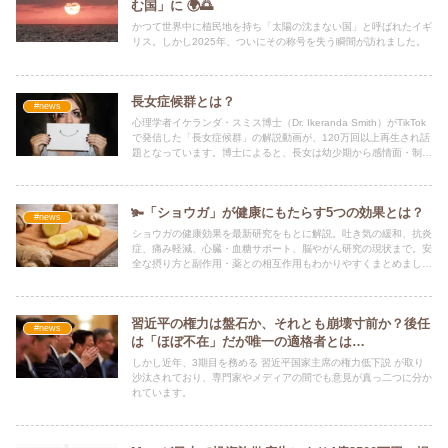
む国」に 🌍🌅
かつて世界中に植民地を持ち「太陽の沈まない国」と呼ばれたイギ
リス。しかし2025年、ついにその称号を失う瞬間が訪れました。
長女症候群とは？
#news
心理学者イケランダ・スミス博士（Dr. Ikeranda Smith）がTikTok
で発信した「長女症候群」の解説動画が、120万回以上再生され話
題となっています。博士によると、長女は幼少期から感情面・制度
面の負担を背負いやすく、その影響は大人になっても「休めない」
「眠れない」といった形で続くのです。
🫚「ショウガ」が健康にもたらす5つの効果とは？
#news
ショウガの健康効果を最新研究をもとに解説。吐き気の緩和、抗炎
症、痛み軽減、心臓・血糖サポート、脳やがん研究の現状まで。安
全な摂り方と副作用・薬との相互作用もわかりやすくまとめまし
た。
習近平の権力は盤石か、それとも崩壊寸前か？後任
#news
は「ほぼ不在」だが唯一の適格者とは…
しかし近年、3期目を務める 習近平国家主席の権力低下説 が取り
沙汰されており、専門家やメディアの間でも意見が真っ二つに分か
れています。