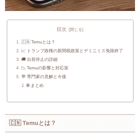
目次
🇨🇳 Temuとは？
📈 トランプ政権の新関税政策とデミニミス免除終了
🚚 出荷停止の詳細
📉 Temuの影響と対応策
💬 専門家の見解と今後
🌐 まとめ
🇨🇳 Temuとは？