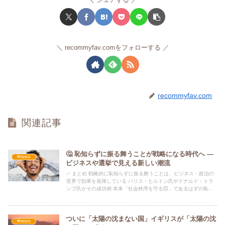
recommyfav.comをフォローする
recommyfav.com
関連記事
🤔 恥知らずに振る舞うことが戦略になる時代へ ―
#news
ビジネスや選挙で見える新しい潮流
✅ まとめ 戦略的に恥知らずに振る舞うことは、ビジネス・政治の
世界で効果を発揮している パリス・ヒルトン氏やドナルド・トラ
ンプ氏がその成功例 本来「社会秩序を守る罰」であるはずの恥
が、今は「拡散と支持者集めの道具」へと逆転している ただし、
その長期的影響は未知数であり、必ずしも万人が取るべき戦略では
ない アスパルホワ氏は「誰かを『恥知らず』と一蹴する前に、そ
ついに「太陽の沈まない国」イギリスが「太陽の沈
の行動の背景をよく分析すべき」と呼びかけています。
#news