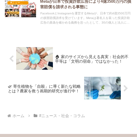
Metaが日本で投資詐欺広告により4億3500万円の損
#ニュース・社会・コラム
害賠償を請求される事態に
FacebookとInstagramを運営するMetaが、日本で約4億3500万円
の損害賠償請求を受けています。Metaは著名人を装った投資詐欺
広告の真偽を確かめる義務を怠ったとして、30の個人と法人によ
り提訴されました。訴訟はさいたま、千葉、横浜、大阪、神戸の5
つの地方裁判所に一斉提起され、偽広告をクリックした被害者が投
資詐欺の被害に遭ったとされています。
🏠 家のサイズから見える真実：社会的不
平等は「文明の宿命」ではなかった！
🌿 寄生植物を「自殺」に導く新たな戦略
とは？農家を救う画期的研究が進行中！
ホーム
#ニュース・社会・コラム