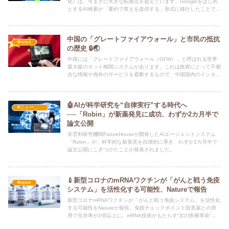
化）は、今まさに大きな転換点を迎えています。Googleをはじめ
とするAI検索が「要約で答えを提供する」形式に移行したことで、
検索結果からのクリック率が激減。
中国の「グレートファイアウォール」と市民の抵抗
#news
の歴史 🔒🌏
中国には「グレートファイアウォール（GFW）」と呼ばれる世界
最大級のネット検閲システムがあります。これは政府にとって不都
合な情報や海外のサービスを遮断するもので、中国国内のインター
ネット環境を大きく制限しています。
🤖AIが科学研究を“自律実行”する時代へ
#ニュース・社会・コラム
──「Robin」が新薬発見に成功、わずか2カ月半で
論文公開
非営利研究機関FutureHouseが開発したAIエージェントシステム
「Robin」が、科学的な新発見を自律的に導き、わずか2カ月半で
論文公開にこぎつけたことが発表されました。
💉新型コロナのmRNAワクチンが「がんと戦う免疫
#news
システム」を活性化する可能性、Natureで報告
新型コロナmRNAワクチンが「がんと戦う免疫システム」を活性化
する可能性をNatureが報告。免疫チェックポイント阻害薬との併
用で生存率が2倍以上に。mRNA技術がもたらす“次の医療革命”と
は。