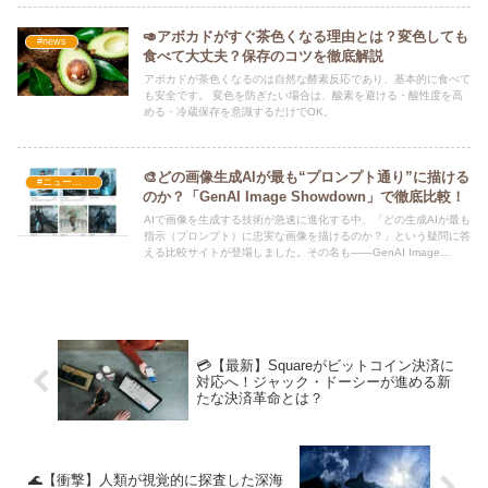
🥑アボカドがすぐ茶色くなる理由とは？変色しても
#news
食べて大丈夫？保存のコツを徹底解説
アボカドが茶色くなるのは自然な酵素反応であり、基本的に食べて
も安全です。 変色を防ぎたい場合は、酸素を避ける・酸性度を高
める・冷蔵保存を意識するだけでOK。
🎨どの画像生成AIが最も“プロンプト通り”に描ける
#ニュース・社会・コラム
のか？「GenAI Image Showdown」で徹底比較！
AIで画像を生成する技術が急速に進化する中、「どの生成AIが最も
指示（プロンプト）に忠実な画像を描けるのか？」という疑問に答
える比較サイトが登場しました。その名も――GenAI Image
Showdown！
💳【最新】Squareがビットコイン決済に
対応へ！ジャック・ドーシーが進める新
たな決済革命とは？
🌊【衝撃】人類が視覚的に探査した深海