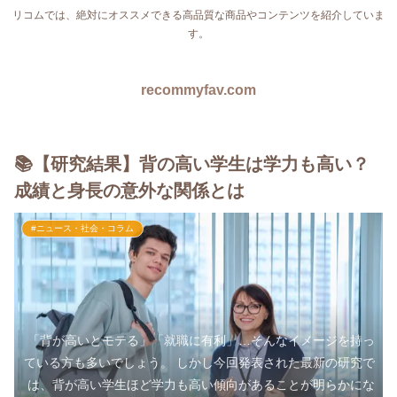
リコムでは、絶対にオススメできる高品質な商品やコンテンツを紹介していま
す。
recommyfav.com
📚【研究結果】背の高い学生は学力も高い？
成績と身長の意外な関係とは
#ニュース・社会・コラム
「背が高いとモテる」「就職に有利」…そんなイメージを持っ
ている方も多いでしょう。 しかし今回発表された最新の研究で
は、背が高い学生ほど学力も高い傾向があることが明らかにな