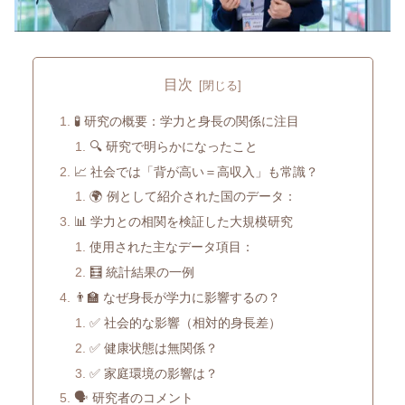
目次
🧪 研究の概要：学力と身長の関係に注目
🔍 研究で明らかになったこと
📈 社会では「背が高い＝高収入」も常識？
🌍 例として紹介された国のデータ：
📊 学力との相関を検証した大規模研究
使用された主なデータ項目：
🧮 統計結果の一例
👨‍🏫 なぜ身長が学力に影響するの？
✅ 社会的な影響（相対的身長差）
✅ 健康状態は無関係？
✅ 家庭環境の影響は？
🗣️ 研究者のコメント