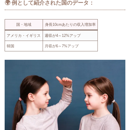
🌍 例として紹介された国のデータ：
国・地域
身長10cmあたりの収入増加率
アメリカ・イギリス
週収が4～12%アップ
韓国
月収が6～7%アップ