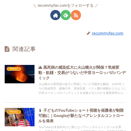
recommyfav.comをフォローする
recommyfav.com
関連記事
🌋 黒死病の感染拡大に火山噴火が関係？気候変
#news
動・飢饉・交易がつないだ中世ヨーロッパのパンデ
ミック
火山噴火が黒死病の拡大に関係していた可能性を解説。1345年ご
ろの気候異常、穀物不作、黒海交易、ペスト菌の移動がどのように
中世ヨーロッパのパンデミックを加速させたのかを最新研究から読
み解きます。
📱 子どものYouTubeショート視聴を保護者が制限
#news
可能に｜Googleが新たなペアレンタルコントロー
ルを発表
YouTubeが未成年向けに新たなペアレンタルコントロールを導