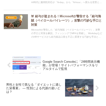
AI時代に脆弱性対応が「N-day」から「N-hour」へ変わる背景と、
企業が取るべき対策を解説します。
🚨 給与が盗まれる！Microsoftが警告する「給与海
#news
賊（ペイロールパイレーツ）」攻撃の巧妙な手口と
対策
Microsoftが警告した「給与海賊（ペイロールパイレーツ）」攻撃
の手口と対策を解説。フィッシングでMFAを突破し、Workdayなど
のHRサービスから給与振込口座を不正に変更する巧妙な手法と、
FIDO準拠MFAの重要性について解説します。
Google Search Consoleに「24時間表示機
能」が登場！サイトパフォーマンスをリ
アルタイムで監視
男性と女性で異なる「ダイエットに適し
た栄養素」 — 性別による代謝の違いと
は？