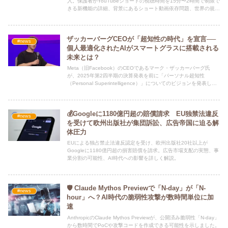
入。保護者がYouTubeショートの視聴時間を15分〜2時間で制限で
きる新機能の詳細、背景にあるショート動画依存問題、世界の規制
動向までわかりやすく解説。
ザッカーバーグCEOが「超知性の時代」を宣言──
#news
個人最適化されたAIがスマートグラスに搭載される
未来とは？
Meta（旧Facebook）のCEOであるマーク・ザッカーバーグ氏
が、2025年第2四半期の決算発表を前に「パーソナル超知性
（Personal Superintelligence）」についてのビジョンを発表しま
した。
💰Googleに1180億円超の賠償請求 EU独禁法違反
#news
を受けて欧州出版社が集団訴訟、広告帝国に迫る解
体圧力
EUによる独占禁止法違反認定を受け、欧州出版社20社以上が
Googleに1180億円超の損害賠償を請求。広告市場支配の実態、事
業分割の可能性、AI時代への影響を詳しく解説。
🛡️ Claude Mythos Previewで「N-day」が「N-
#news
hour」へ？AI時代の脆弱性攻撃が数時間単位に加
速
AnthropicのClaude Mythos Previewが、公開済み脆弱性「N-day」
から数時間でPoCや攻撃コードを作成できる可能性を示しました。