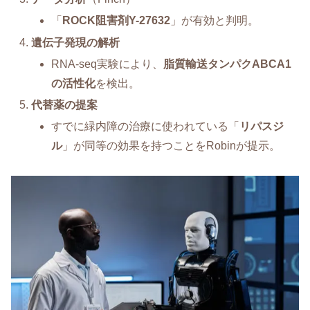
「
ROCK阻害剤Y-27632
」が有効と判明。
遺伝子発現の解析
RNA-seq実験により、
脂質輸送タンパクABCA1
の活性化
を検出。
代替薬の提案
すでに緑内障の治療に使われている「
リパスジ
ル
」が同等の効果を持つことをRobinが提示。