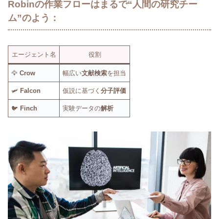
Robinの作業フローはまるで“人間の研究チー
ム”のよう：
エージェント名
役割
🦅
Crow
幅広い
文献検索
を担当
🛩️
Falcon
仮説に基づく
分子評価
🐦
Finch
実験データの
解析