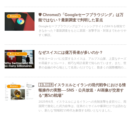
肢を整理。
🛡️ Chromeの「Googleセーフブラウジング」は万
#news
能ではない？最新調査で判明した盲点
Googleセーフブラウジングはフィッシングサイトの84％を検知で
きなかった？最新調査をもとに原因・攻撃手法・対策までわかりや
すく解説。
なぜスイスには億万長者が多いのか？
#ニュース・社会・コラム
中央ヨーロッパに位置するスイスは、アルプス山脈、上質なチーズ
や高級チョコレート、精巧な時計産業で知られています。また、世
界の金融の中心地として名高いだけでなく、数多くの国際機関の本
部が置かれていることでも有名です。
🇮🇱🇮🇷イスラエルとイランの現代戦争における情
#news
報操作の実態──SNS・公共放送・AI画像が交差す
る“第5の戦場”
2025年6月、イスラエルによるイランへの先制攻撃を皮切りに、両
国間で激化した武力紛争は、従来のミサイルや爆弾だけでは語れな
い、新たな“情報戦”の時代を象徴する戦いとなりました。