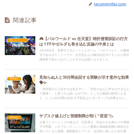
recommyfav.com
関連記事
🎮【パルワールド vs 任天堂】特許侵害訴訟の行方
#ニュース・社会・コラム
は？FFやゼルダも巻き込む反論の中身とは
2024年9月、世界中で大ヒットしたゲーム『パルワールド』の開発
元であるポケットペアが、任天堂および株式会社ポケモンから特許
権侵害で訴えられたことが大きな話題となりました。
見知らぬ人と30分間会話する実験が示す意外な効果
#news
🗣️✨
「初対面の人と話すのは気まずい」「見知らぬ人に声をかけるなん
て無理！」と思う人は多いはずです。ところが最新の研究による
と、たった30分間の会話 が予想以上にポジティブな効果をもたら
すことが明らかになりました。
サブスク値上げと視聴制限が招く“逆流”📉
#news
主要ストリーミングの値上げ、広告導入、作品の入れ替わりや視聴
不可問題、ジオブロック――こうした要因が海賊版視聴の再拡大を
招いていると指摘。最新動向とデータ、合法的に楽しむための選択