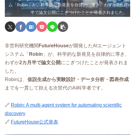
ム「Robin」が、科学的な新発見を自律的に導き、わずか2カ月
半で論文公開にこぎつけたことが発表されました。
非営利研究機関
FutureHouse
が開発したAIエージェント
システム「
Robin
」が、科学的な新発見を自律的に導き、
わずか
2カ月半で論文公開
にこぎつけたことが発表されま
した。
Robinは、
仮説生成から実験設計・データ分析・図表作成
までを一貫して担える次世代のAI科学者です。
🔗
Robin: A multi-agent system for automating scientific
discovery
🔗
FutureHouse公式発表