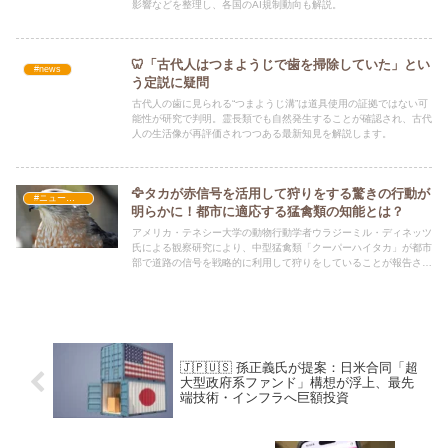
影響などを整理し、各国のAI規制動向も解説。
🦷「古代人はつまようじで歯を掃除していた」とい
#news
う定説に疑問
古代人の歯に見られる“つまようじ溝”は道具使用の証拠ではない可
能性が研究で判明。霊長類でも自然発生することが確認され、古代
人の生活像が再評価されつつある最新知見を解説します。
🦅タカが赤信号を活用して狩りをする驚きの行動が
#ニュース・社会・コラム
明らかに！都市に適応する猛禽類の知能とは？
アメリカ・テネシー大学の動物行動学者ウラジーミル・ディネッツ
氏による観察研究により、中型猛禽類「クーパーハイタカ」が都市
部で道路の信号を戦略的に利用して狩りをしていることが報告され
ました。
🇯🇵🇺🇸 孫正義氏が提案：日米合同「超
大型政府系ファンド」構想が浮上、最先
端技術・インフラへ巨額投資