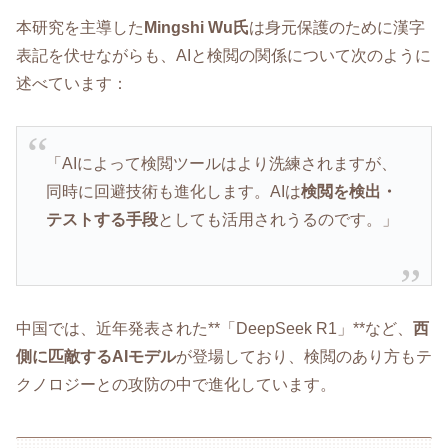
本研究を主導した
Mingshi Wu氏
は身元保護のために漢字
表記を伏せながらも、AIと検閲の関係について次のように
述べています：
「AIによって検閲ツールはより洗練されますが、
同時に回避技術も進化します。AIは
検閲を検出・
テストする手段
としても活用されうるのです。」
中国では、近年発表された**「DeepSeek R1」**など、
西
側に匹敵するAIモデル
が登場しており、検閲のあり方もテ
クノロジーとの攻防の中で進化しています。