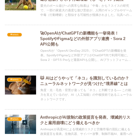
愛犬のボール遊びへの異常な執着は「中毒」かも？スイスの研究
で、一部の家庭犬の過度な遊び意欲が、人間のギャンブルやゲーム
中毒（行動嗜癖）と類似する可能性が指摘されました。玩具への
「渇望」や「自己抑制の欠如」など、犬が示す嗜癖様行動の具体的
なサインと、その背後にある心理メカニズムについて解説します。
🚀OpenAIがChatGPTの新機能を一挙発表！
#news
SpotifyやFigmaなどの外部アプリ連携・Sora 2
API公開も
OpenAIが「OpenAI DevDay 2025」でChatGPTの新機能を発
表。SpotifyやFigmaなど外部アプリがChatGPT内で利用可能に。
Sora 2・GPT-5 Proなど最新APIも公開し、AIプラットフォームと
しての進化を加速。
🐱 AIはどうやって「ネコ」を識別しているのか？
#news
ニューラルネットワークが見つけた“境界線”とは
角度・光・毛色・背景が違っても「ネコ」と判断できる── この能
力を支えているのが、AI（人工知能）の中核技術であるニューラル
ネットワークです。
AnthropicがAI規制の政策提言を発表、壊滅的リス
#news
クと雇用崩壊にどう備えるべきか
Anthropicが高度AIによる壊滅的リスクと労働市場の混乱に備える
政策提言を発表。生物兵器、サイバー攻撃、制御不能AI、雇用への