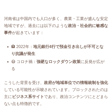
河南省は中国内でも人口が多く、農業・工業が盛んな安定
地域ですが、過去には以下のような
政治・社会的に敏感な
事件
が起きています：
🏦 2022年：
地元銀行4行で預金引き出しが不可とな
り抗議が発生
😷 コロナ禍：
強硬なロックダウン政策
に反発が広が
る
こうした背景を受け、
政府が地域単位での情報統制を強化
している可能性が示唆されています。ブロックされたのは
主に
ビジネス系サイト
であり、政治コンテンツにとどまら
ない点も特徴的です。