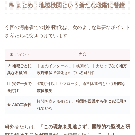
📝 まとめ：地域検閲という新たな段階に警鐘
今回の河南省での検閲強化は、次のような重要なポイント
を私たちに突きつけています：
🚨 ポイント
内容
📍
地域ごとに
中国のインターネット検閲が、中央だけでなく
地方
異なる検閲
政府単位
で強化されている可能性
📊
実データで
420万件以上のブロック、通常比10倍という
明確な
裏付け
数値根拠
検閲を支える側にも、
検閲を回避する側にも活用さ
🧠
AIの二面性
れている
研究者たちは、「
この現象を見逃さず、国際的な監視と研