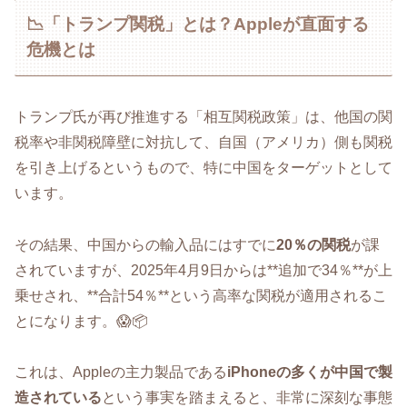
📉「トランプ関税」とは？Appleが直面する
危機とは
トランプ氏が再び推進する「相互関税政策」は、他国の関
税率や非関税障壁に対抗して、自国（アメリカ）側も関税
を引き上げるというもので、特に中国をターゲットとして
います。
その結果、中国からの輸入品にはすでに
20％の関税
が課
されていますが、2025年4月9日からは**追加で34％**が上
乗せされ、**合計54％**という高率な関税が適用されるこ
とになります。😱📦
これは、Appleの主力製品である
iPhoneの多くが中国で製
造されている
という事実を踏まえると、非常に深刻な事態