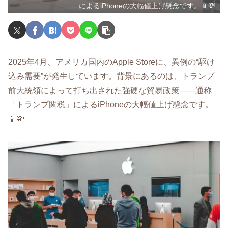
によるiPhoneの大幅値上げ懸念です。📱💸
2025年4月、アメリカ国内のApple Storeに、異例の“駆け
込み需要”が発生しています。背景にあるのは、トランプ
前大統領によって打ち出された強硬な貿易政策――通称
「トランプ関税」によるiPhoneの大幅値上げ懸念です。
📱💸