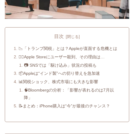
目次
📉「トランプ関税」とは？Appleが直面する危機とは
🏃‍♂️Apple Storeにユーザー殺到、その理由は…
📷 SNSでは「駆け込み」状況の投稿も
📦Appleは“インド製”への切り替えを急加速
📊関税ショック、株式市場にも大きな影響
🧠Bloombergの分析：「影響が表れるのは7月以
降」
📝まとめ：iPhone購入は“今”が最後のチャンス？