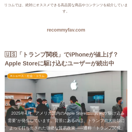
リコムでは、絶対にオススメできる高品質な商品やコンテンツを紹介していま
す。
recommyfav.com
🇺🇸「トランプ関税」でiPhoneが値上げ？
Apple Storeに駆け込むユーザーが続出中
#ニュース・社会・コラム
2025年4月、アメリカ国内のApple Storeに、異例の“駆け込み
需要”が発生しています。背景にあるのは、トランプ前大統領に
よって打ち出された強硬な貿易政策――通称「トランプ関税」