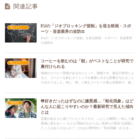
関連記事
EUの「ジオブロッキング規制」を巡る映画・スポ
#ニュース・社会・コラム
ーツ・音楽業界の攻防⚖️
EUの「ジオブロッキング規制」を巡る映画・スポーツ・音楽業界
の攻防⚖️
コーヒーを飲むのは「朝」がベストなことが研究で
#ニュース・社会・コラム
裏付けられる
毎朝のコーヒー習慣がある方にとって、朗報です。最近の研究によ
ると、コーヒーを飲むタイミングが健康に大きな影響を与えること
が分かりました。特に「朝」に飲むコーヒーが最も効果的で、健康
リスクの低減に繋がるという結果が報告されています。
🐸好きだったはずなのに嫌悪感…「蛙化現象」はど
#news
んな人に起こりやすいのか？最新研究で見えた傾向
とは
恋愛の始まりに感じていたドキドキが、ふとした瞬間に一転して嫌
悪感に変わる―― そんな“理由のわからない気持ちの変化”を経験し
たことはありませんか？ これは心理学的に「蛙化現象（かえるか
げんしょう）」として知られており、英語では「The Ick」とも呼
ばれています。