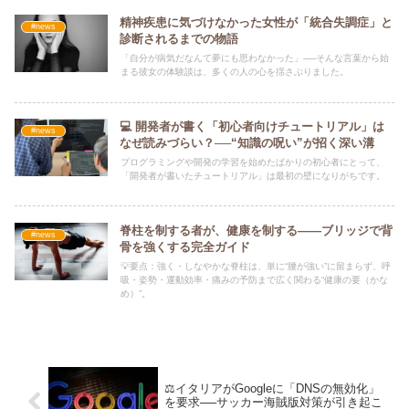
精神疾患に気づけなかった女性が「統合失調症」と
#news
診断されるまでの物語
「自分が病気だなんて夢にも思わなかった」──そんな言葉から始
まる彼女の体験談は、多くの人の心を揺さぶりました。
💻 開発者が書く「初心者向けチュートリアル」は
#news
なぜ読みづらい？──“知識の呪い”が招く深い溝
プログラミングや開発の学習を始めたばかりの初心者にとって、
「開発者が書いたチュートリアル」は最初の壁になりがちです。
脊柱を制する者が、健康を制する——ブリッジで背
#news
骨を強くする完全ガイド
💡要点：強く・しなやかな脊柱は、単に“腰が強い”に留まらず、呼
吸・姿勢・運動効率・痛みの予防まで広く関わる“健康の要（かな
め）”。
⚖️イタリアがGoogleに「DNSの無効化」
を要求──サッカー海賊版対策が引き起こ