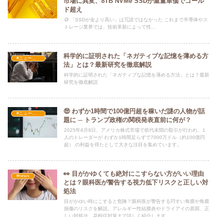
市場に異変、8TB NVMe SSDが重量単価でゴール
ド超え
🪙 「SSDが金より高い」は冗談ではなかった これまで半導体やス
トレージ業界では、技術革新によって性...
科学的に証明された「ネガティブな記憶を薄める方
#ニュース・社会・コラム
法」とは？最新研究を徹底解説
科学的に証明された「ネガティブな記憶を薄める方法」とは？最新
研究を徹底解説
🤑 わずか1時間で100億円超を稼いだ謎の人物が話
#ニュース・社会・コラム
題に ─ トランプ政権の関税発表直前に何が？
2025年4月9日、アメリカ株式市場で前代未聞の取引が行われ、1
人のトレーダーが わずか1時間足らずで7000万ドル（約100億円
超） の利益を得たとして大きな注目を集めています。
👀 目がかゆくても絶対にこすらない方がいい理由
#news
とは？眼科医が警告する視力低下リスクと正しい対
処法
目がかゆい時にこすると危険？眼科医が警告する円すい角膜や角膜
損傷のリスクを解説。アレルギー性結膜炎やドライアイの原因、正
しい対処法、花粉症対策まで詳しく紹介します。