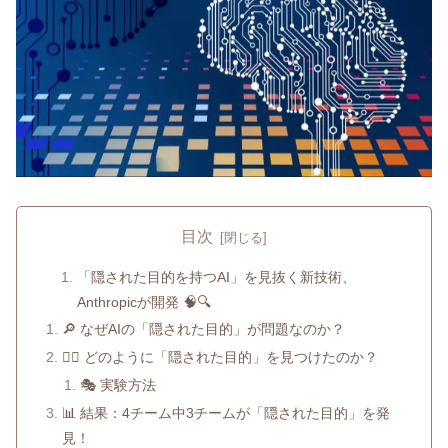
目次
「隠された目的を持つAI」を見抜く新技術、
Anthropicが開発 🧠🔍
🔎 なぜAIの「隠された目的」が問題なのか？
🕵️‍♂️ どのように「隠された目的」を見つけたのか？
🎭 実験方法
📊 結果：4チーム中3チームが「隠された目的」を発
見！