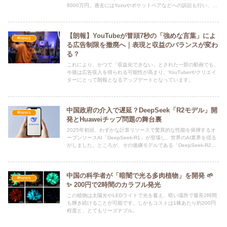
8000万円。過去にはYuzuやポケットペアなどへの訴訟も行い、任
天堂が著作権保護を徹底する姿勢を鮮明にしています。
【朗報】YouTubeが冒頭7秒の「強めな言葉」によ
#news
る広告制限を撤廃へ｜表現と収益のバランスが変わ
る？
これにより、かつて「収益化できない」とされた一部の動画でも、
今後は広告収入を得られる可能性が高まり、YouTuberやクリエイ
ターにとって朗報となるアップデートとなっています。
中国政府の介入で遅延？DeepSeek「R2モデル」開
#news
発とHuaweiチップ問題の舞台裏
2025年初頭、わずかな計算リソースで驚異的な性能を発揮するオ
ープンソースAI「DeepSeek-R1」が登場し、世界のAI業界を揺る
がしました。ところが、その後継モデルである「DeepSeek-R2」
は当初予定されていた5月のリリースが実現せず、現在も登場を待
ち望む声が高まっています。
中国の科学者が「暗闇で光る多肉植物」を開発 🌱
#news
✨ 200円で2時間のカラフル発光
この植物は太陽光やLEDライトで光を蓄え、暗い場所で最長2時間
も輝き続けることが可能です。しかもコストは1株あたり約200円
程度と、とてもリーズナブル。