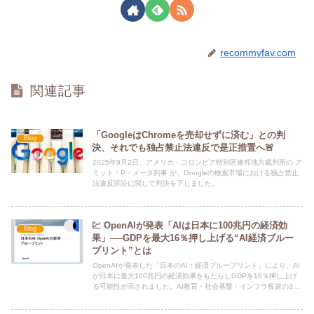
recommyfav.com
関連記事
「GoogleはChromeを売却せずに済む」との判
Blog
決、それでも独占禁止法違反で是正措置へ🚨
2025年9月2日、アメリカ・コロンビア特別区連邦地方裁判所の ア
ミット・P・メータ判事 が、Googleの検索市場における独占禁止
法違反訴訟に関して判決を下しました。
💹 OpenAIが発表「AIは日本に100兆円の経済効
Blog
果」──GDPを最大16％押し上げる“AI経済ブルー
プリント”とは
OpenAIが発表した「日本のAI：経済ブループリント」により、AI
が日本に最大100兆円の経済効果をもたらしGDPを16％押し上げ
る可能性が示されました。AI教育・社会基盤・インフラ投資の3本
柱で日本の未来を再構築します。