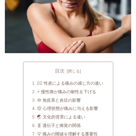
目次
👩‍⚕️ 性差による痛みの感じ方の違い
⚡ 慢性痛が痛みの耐性を下げる
🦠 免疫系と炎症の影響
😔 心理状態が痛みに与える影響
🌏 文化的背景による違い
🧬 遺伝子と痛覚の関係
💡 痛みの閾値を理解する重要性