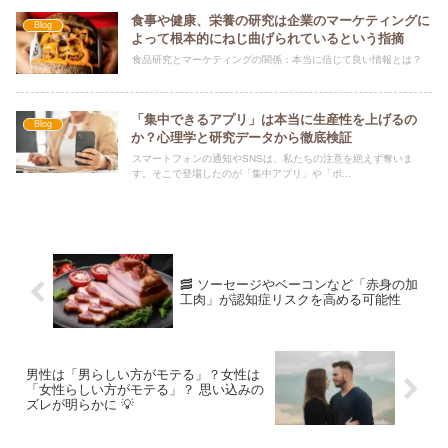
食事や健康、栄養の研究は企業のマーケティングに
Blog
よって根本的にねじ曲げられているという指摘
食品研究とマーケティングの関係：本当に信じて良い情報とは？
「集中できるアプリ」は本当に生産性を上げるの
Blog
か？心理学と研究データから徹底検証
スマートフォンの通知やSNSは、私たちの注意を絶えず奪いま
す。そこで登場したのが「集中アプリ」や「ポ...
🥓 ソーセージやベーコンなど「赤身の加
工肉」が認知症リスクを高める可能性
男性は「男らしい方がモテる」？女性は
「女性らしい方がモテる」？ 思い込みの
ズレが明らかに 💡