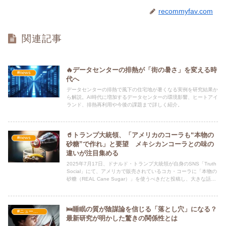
recommyfav.com
関連記事
🔥データセンターの排熱が「街の暑さ」を変える時
#news
代へ
データセンターの排熱で風下の住宅地が暑くなる実例を研究結果か
ら解説。AI時代に増加するデータセンターの環境影響、ヒートアイ
ランド、排熱再利用や今後の課題まで詳しく紹介。
🥤トランプ大統領、「アメリカのコーラも“本物の
#news
砂糖”で作れ」と要望 メキシカンコーラとの味の
違いが注目集める
2025年7月17日、ドナルド・トランプ大統領が自身のSNS「Truth
Social」にて、アメリカで販売されているコカ・コーラに「本物の
砂糖（REAL Cane Sugar）」を使うべきだと投稿し、大きな話題
を呼んでいます。
🛌睡眠の質が陰謀論を信じる「落とし穴」になる？
#ニュース・社会・コラム
最新研究が明かした驚きの関係性とは