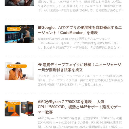
眠れない夜に、つい考えすぎたり、SNSで目にした疑わしい話に
引き込まれてしまった経験はありませんか？実は「睡眠の質の低
下」が、陰謀論への信念と密接に関係している可能性があるとする
最新研究が発表されました。
🔐Google、AIでアプリの脆弱性を自動修正するエ
#news
ージェント「CodeMender」を発表
GoogleがGemini Deep Thinkを活用したAIエージェント
「CodeMender」を発表。 アプリの脆弱性を自動で検出・修正
し、反応的＆予防的アプローチを統合。 AIが自律的に安全なコー
ドへリライトする次世代セキュリティ戦略を解説。
📢 悪質ディープフェイクに鉄槌！ニュージャージ
#ニュース・社会・コラム
ー州が罰則付き法案を成立
アメリカ・ニュージャージー州のフィル・マーフィー知事が2025
年4月、ディープフェイク作成・共有に対する民事および刑事罰を
定める**法案「A3540/S2544」**に署名しました。
AMDがRyzen 7 7700X3Dを発表──人気
#news
CPU「5800X3D」復活とAM5サポート延長でゲー
マー歓喜
AMDがRyzen 7 7700X3Dを発表。伝説的CPU「5800X3D」の復
活やAM5サポートの2029年までの延長、RX 9070 GREの世界展
開、EXPO ULLなどComputex 2026の最新情報を詳しく解説しま