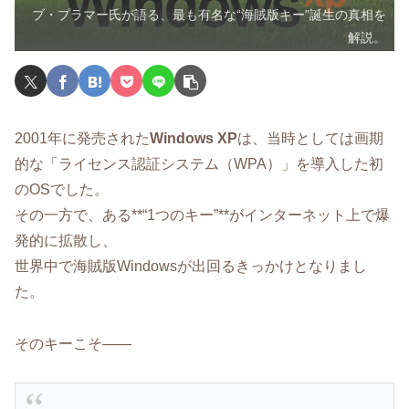
ブ・プラマー氏が語る、最も有名な“海賊版キー”誕生の真相を
解説。
2001年に発売された
Windows XP
は、当時としては画期
的な「ライセンス認証システム（WPA）」を導入した初
のOSでした。
その一方で、ある**“1つのキー”**がインターネット上で爆
発的に拡散し、
世界中で海賊版Windowsが出回るきっかけとなりまし
た。
そのキーこそ――