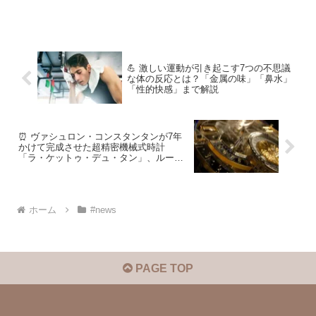
す。
💪 激しい運動が引き起こす7つの不思議
な体の反応とは？「金属の味」「鼻水」
「性的快感」まで解説
⏰ ヴァシュロン・コンスタンタンが7年
かけて完成させた超精密機械式時計
「ラ・ケットゥ・デュ・タン」、ルーヴ
ル美術館で展示へ
ホーム
#news
PAGE TOP