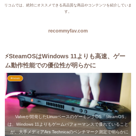
リコムでは、絶対にオススメできる高品質な商品やコンテンツを紹介していま
す。
recommyfav.com
⚡SteamOSはWindows 11よりも高速、ゲー
ム動作性能での優位性が明らかに
#news
Valveが開発したLinuxベースのゲーミングOS「SteamOS」
は、Windows 11よりもゲームパフォーマンスで優れていること
が、大手メディアArs Technicaのベンチマーク測定で明らかに