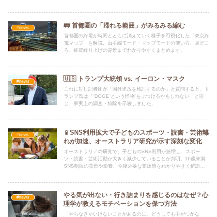
全保障への影響をわかりやすく解説します。
🚃 首都圏の「帰れる範囲」がみるみる縮む
#news
首都圏の終電が時間とともに消えていく様子を可視化した「東京終
電マップ」を解説。山手線モード・マップモードの使い方、見どこ
ろ、終電繰り上げの背景までわかりやすくまとめます。
🇺🇸 トランプ大統領 vs. イーロン・マスク
#news
これに対し記者団が「国外追放を検討するのか」と質問すると、ト
ランプ氏は「“DOGE という怪物”をぶつけるかもしれない」と応
じ、事実上の調査・排除を示唆しました。
📱SNS利用拡大で子どものスポーツ・読書・芸術離
#news
れが加速、オーストラリア研究が示す深刻な変化
オーストラリアの研究で、子どものSNS利用が急増し、スポー
ツ・読書・芸術活動が大きく減少していることが判明。16歳未満
SNS制限の背景や影響、今後必要な支援策をわかりやすく解説し
ます。
やる気が出ない・行き詰まりを感じるのはなぜ？心
#news
理学が教えるモチベーションを保つ方法
「やらなきゃいけないことがあるのに、どうしても手がつかな