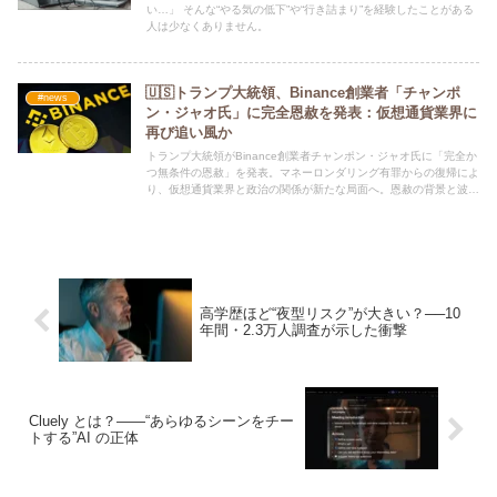
い…」 そんな“やる気の低下”や“行き詰まり”を経験したことがある
人は少なくありません。
🇺🇸トランプ大統領、Binance創業者「チャンポ
#news
ン・ジャオ氏」に完全恩赦を発表：仮想通貨業界に
再び追い風か
トランプ大統領がBinance創業者チャンポン・ジャオ氏に「完全か
つ無条件の恩赦」を発表。マネーロンダリング有罪からの復帰によ
り、仮想通貨業界と政治の関係が新たな局面へ。恩赦の背景と波紋
を詳しく解説。
高学歴ほど“夜型リスク”が大きい？──10
年間・2.3万人調査が示した衝撃
Cluely とは？——“あらゆるシーンをチー
トする”AI の正体