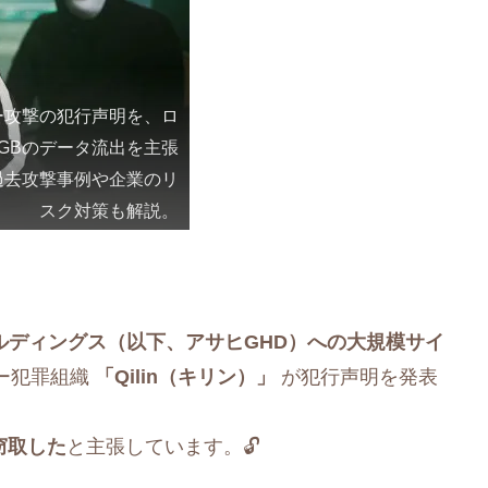
ー攻撃の犯行声明を、ロ
7GBのデータ流出を主張
の過去攻撃事例や企業のリ
スク対策も解説。
ルディングス（以下、アサヒGHD）への大規模サイ
ー犯罪組織
「Qilin（キリン）」
が犯行声明を発表
窃取した
と主張しています。🔓