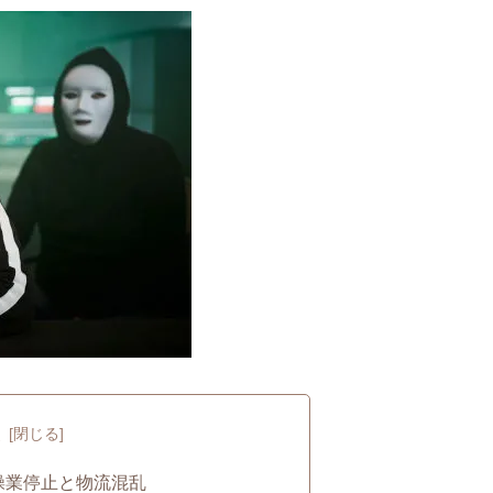
次
操業停止と物流混乱