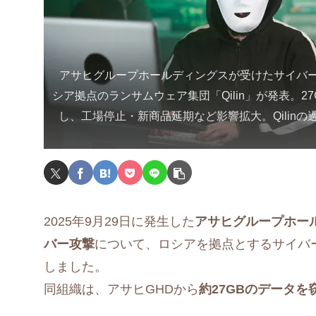
アサヒグループホールディングスが受けたサイバ
シア拠点のランサムウェア集団「Qilin」が発表。2
し、工場停止・新商品延期など影響拡大。Qilin
2025年9月29日に発生した
アサヒグループホー
バー攻撃
について、ロシアを拠点とするサイバ
しました。
同組織は、アサヒGHDから
約27GBのデータを