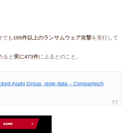
だけでも
105件以上のランサムウェア攻撃
を実行して
めると
実に473件
に上るとのこと。
cked Asahi Group, stole data – Comparitech