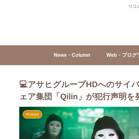
リコ
News・Column
Web・プログ
💻アサヒグループHDへのサイ
ェア集団「Qilin」が犯行声明を
#news