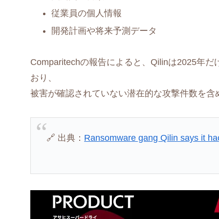
従業員の個人情報
開発計画や将来予測データ
Comparitechの報告によると、Qilinは2025年
おり、
被害が確認されていない潜在的な攻撃件数を含
🔗 出典：
Ransomware gang Qilin says it ha