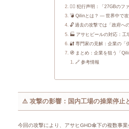
🕵️‍♂️ 犯行声明：「27G
💣 Qilinとは？ ― 世界
🔓 過去の攻撃では「政府へ
🏭 アサヒビールの対応：
🔐 専門家の見解：企業の
🧭 まとめ：企業を狙う「Qi
🔗 参考情報
⚠️ 攻撃の影響：国内工場の操業停止
今回の攻撃により、アサヒGHD傘下の複数事業