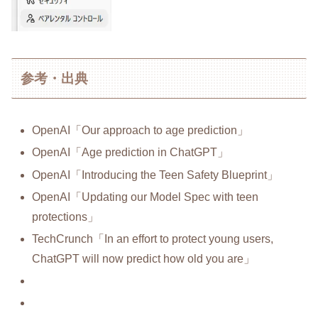
参考・出典
OpenAI「Our approach to age prediction」
OpenAI「Age prediction in ChatGPT」
OpenAI「Introducing the Teen Safety Blueprint」
OpenAI「Updating our Model Spec with teen
protections」
TechCrunch「In an effort to protect young users,
ChatGPT will now predict how old you are」