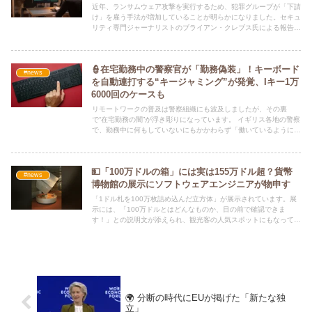
近年、ランサムウェア攻撃を実行するため、犯罪グループが「下請
け」を雇う手法が増加していることが明らかになりました。セキュ
リティ専門ジャーナリストのブライアン・クレブス氏による報告に
よれば、サイバー犯罪においても効率化のための分業が進んでいる
ことが示唆されています。
👮在宅勤務中の警察官が「勤務偽装」！キーボード
#news
を自動連打する“キージャミング”が発覚、Iキー1万
6000回のケースも
リモートワークの普及は警察組織にも波及しましたが、その裏
で“在宅勤務の闇”が浮き彫りになっています。 イギリス各地の警察
で、勤務中に何もしていないにもかかわらず「働いているように見
せかける」行為――
💵「100万ドルの箱」には実は155万ドル超？貨幣
#news
博物館の展示にソフトウェアエンジニアが物申す
「1ドル札を100万枚詰め込んだ立方体」が展示されています。展
示には、「100万ドルとはどんなものか、目の前で確認できま
す！」との説明文が添えられ、観光客の人気スポットにもなってい
ます。
🌍 分断の時代にEUが掲げた「新たな独
立」