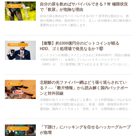
自分の尿を飲めばサバイバルできる？🚨 極限状況
#news
で「飲尿」が危険な理由
自分の尿を飲めばサバイバルできるのか？ 医学的な観点から、飲
尿が危険な理由、脱水時のリスク、正しい水分確保と経口補水液の
重要性をわかりやすく解説します。
【衝撃】約1000億円分のビットコインが眠る
#WEB・プログラム・SEO
HDD、ゴミ処理場で発見なるか？🤯
ビットコインの初期にマイニングされた 約8000BTC（現在の価値
で約979億円！） を保存していたハードディスクドライブ
（HDD）が、 ゴミ処理場に捨てられたまま 見つかっていないとい
う驚愕の話題が再び注目を集めています。💸💾
北朝鮮の光ファイバー網はどう張り巡らされてい
#news
る？──「断片情報」から読み解く国内バックボー
ンと対外回線
北朝鮮の光ファイバー網はどこを通り、どう外部回線につながるの
か？ICAO資料の地図1枚を起点に、鉄道・道路・基地局分布や中
露回線、国内イントラネット「光明」まで、公開情報から構造を読
み解く。
「下請け」にハッキングを任せるハッカーグループ
#ニュース・社会・コラム
が急増