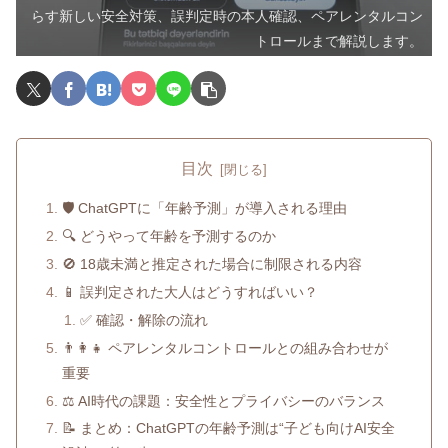
らす新しい安全対策、誤判定時の本人確認、ペアレンタルコン
トロールまで解説します。
目次
🛡️ ChatGPTに「年齢予測」が導入される理由
🔍 どうやって年齢を予測するのか
🚫 18歳未満と推定された場合に制限される内容
📱 誤判定された大人はどうすればいい？
✅ 確認・解除の流れ
👨‍👩‍👧 ペアレンタルコントロールとの組み合わせが
重要
⚖️ AI時代の課題：安全性とプライバシーのバランス
📝 まとめ：ChatGPTの年齢予測は“子ども向けAI安全