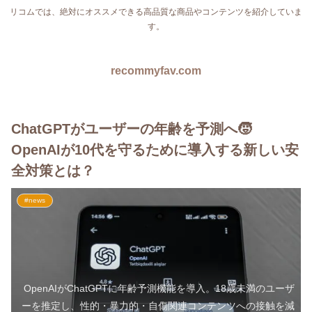
リコムでは、絶対にオススメできる高品質な商品やコンテンツを紹介していま
す。
recommyfav.com
ChatGPTがユーザーの年齢を予測へ🧒
OpenAIが10代を守るために導入する新しい安
全対策とは？
#news
OpenAIがChatGPTに年齢予測機能を導入。18歳未満のユーザ
ーを推定し、性的・暴力的・自傷関連コンテンツへの接触を減