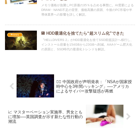
メモリ価格が急騰しPC原価の35％を占める事態に。AI需要による
DRAM・NAND不足の背景、価格高騰の原因、今後のPC市場や半
導体業界への影響を詳しく解説。
💾 HDD最適化を捨てたら“超スリム化”できた
#news
『HELLDIVERS 2』がHDD最適化を捨てSSD前提設計へ移行し、
インストール容量を154GBから23GBへ削減。AAAゲーム肥大化
の原因と、SSD時代の最適化トレンドを解説。
🕵️‍♂️ 中国政府が声明発表：「NSAが国家授
時中心を3年間ハッキング」──アメリカ
によるサイバー攻撃疑惑が再燃
📈 マスターベーション実施率、男女とも
に増加──英国調査が示す新たな性行動の
潮流