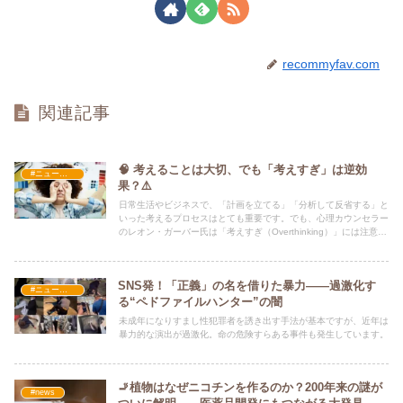
recommyfav.com
関連記事
🧠 考えることは大切、でも「考えすぎ」は逆効
#ニュース・社会・コラム
果？⚠️
日常生活やビジネスで、「計画を立てる」「分析して反省する」と
いった考えるプロセスはとても重要です。でも、心理カウンセラー
のレオン・ガーバー氏は「考えすぎ（Overthinking）」には注意が
必要だと指摘しています。👀💡
SNS発！「正義」の名を借りた暴力――過激化す
#ニュース・社会・コラム
る“ペドファイルハンター”の闇
未成年になりすまし性犯罪者を誘き出す手法が基本ですが、近年は
暴力的な演出が過激化。命の危険すらある事件も発生しています。
🚬植物はなぜニコチンを作るのか？200年来の謎が
#news