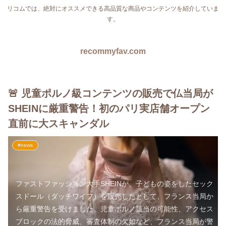
リコムでは、絶対にオススメできる高品質な商品やコンテンツを紹介していま
す。
recommyfav.com
🚨 児童ポルノ級コンテンツの販売で仏当局が
SHEINに厳重警告！初のパリ実店舗オープン
直前に大スキャンダル
#news
ファストファッション大手SHEINが、子どもの姿をしたセック
スドール（ダッチワイフ）を販売したとして、フランス当局か
ら厳重警告を受けました。児童ポルノ該当の可能性、アクセス
ブロックの法的脅威、審査体制の欠如など、フランス当局が警