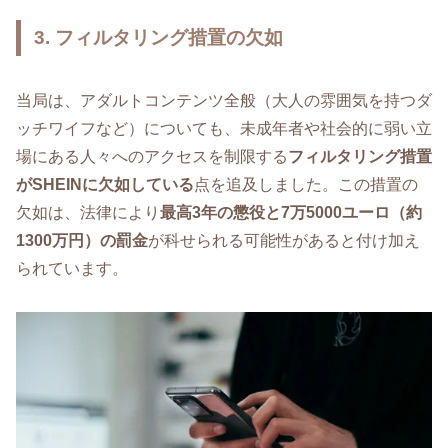
3. フィルタリング措置の欠如
当局は、アダルトコンテンツ全般（大人の雰囲気を持つダ
ッチワイフなど）についても、未成年者や社会的に弱い立
場にある人々へのアクセスを制限する
フィルタリング措置
がSHEINに欠如している
点を追及しました。この措置の
欠如は、法律により
最高3年の懲役と7万5000ユーロ（約
1300万円）の罰金
が科せられる可能性があると付け加え
られています。