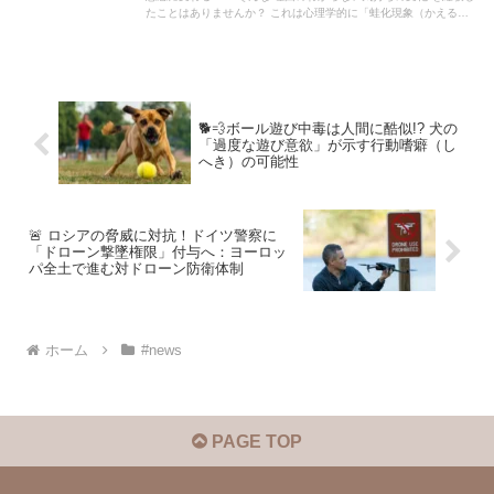
たことはありませんか？ これは心理学的に「蛙化現象（かえるか
げんしょう）」として知られており、英語では「The Ick」とも呼
ばれています。
🐕💨ボール遊び中毒は人間に酷似!? 犬の
「過度な遊び意欲」が示す行動嗜癖（し
へき）の可能性
🚨 ロシアの脅威に対抗！ドイツ警察に
「ドローン撃墜権限」付与へ：ヨーロッ
パ全土で進む対ドローン防衛体制
ホーム
#news
PAGE TOP