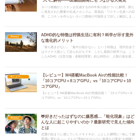
ついに解明――医薬品開発にもつながる大発見
タバコ植物がニコチンを生成する200年来の謎がついに解明。新た
に発見された酵素や生成メカニズム、医薬品・ワクチン生産への応
用、ニコチンを作らないタバコ開発の可能性まで詳しく解説しま
す。
ADHD的な特徴は狩猟生活に有利？科学が示す意外
#news
な進化的メリット
「落ち着きがない」「集中が続かない」という特徴は、現代社会で
はマイナス面として語られがちです。しかし最新の研究では、こう
したADHD（注意欠陥・多動性障害）的な特性が、人類の進化過程
で狩猟採集生活において有利に働いた可能性が示されています。
【レビュー】M4搭載MacBook Airの性能比較！
#ニュース・社会・コラム
「10コアCPU＋8コアGPU」vs「10コアCPU＋10
コアGPU」
【レビュー】M4搭載MacBook Airの性能比較！「10コアCPU＋8
コアGPU」vs「10コアCPU＋10コアGPU」
🐸好きだったはずなのに嫌悪感…「蛙化現象」はど
#news
んな人に起こりやすいのか？最新研究で見えた傾向
とは
恋愛の始まりに感じていたドキドキが、ふとした瞬間に一転して嫌
悪感に変わる―― そんな“理由のわからない気持ちの変化”を経験し