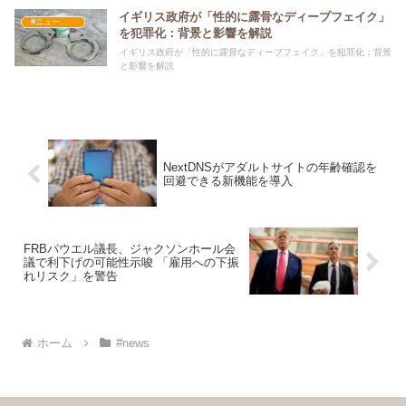
イギリス政府が「性的に露骨なディープフェイク」
#ニュース・社会・コラム
を犯罪化：背景と影響を解説
イギリス政府が「性的に露骨なディープフェイク」を犯罪化：背景
と影響を解説
NextDNSがアダルトサイトの年齢確認を
回避できる新機能を導入
FRBパウエル議長、ジャクソンホール会
議で利下げの可能性示唆 「雇用への下振
れリスク」を警告
ホーム
#news