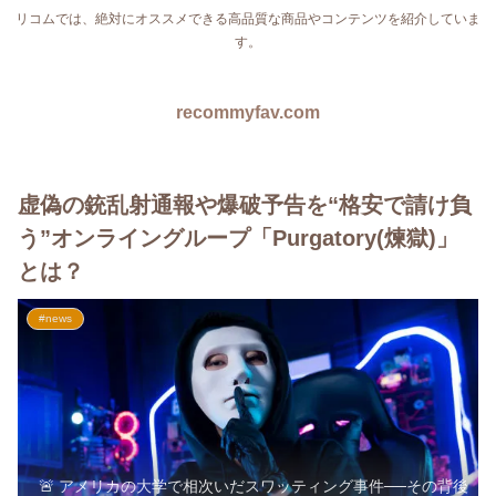
リコムでは、絶対にオススメできる高品質な商品やコンテンツを紹介していま
す。
recommyfav.com
虚偽の銃乱射通報や爆破予告を“格安で請け負
う”オンライングループ「Purgatory(煉獄)」
とは？
#news
🚨 アメリカの大学で相次いだスワッティング事件──その背後