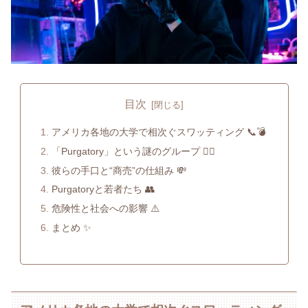
目次
アメリカ各地の大学で相次ぐスワッティング 📞💣
「Purgatory」という謎のグループ 🕵️‍♂️
彼らの手口と“商売”の仕組み 💸
Purgatoryと若者たち 👥
危険性と社会への影響 ⚠️
まとめ ✨