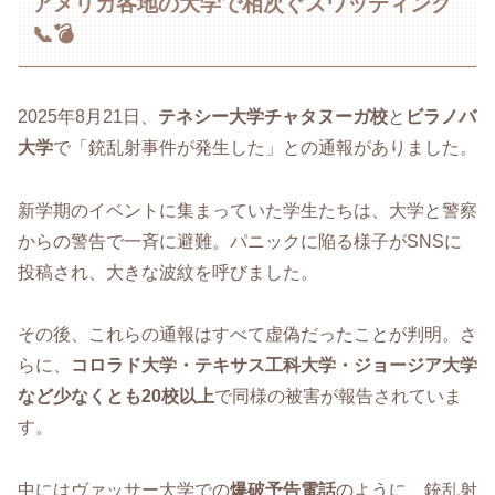
アメリカ各地の大学で相次ぐスワッティング
📞💣
2025年8月21日、
テネシー大学チャタヌーガ校
と
ビラノバ
大学
で「銃乱射事件が発生した」との通報がありました。
新学期のイベントに集まっていた学生たちは、大学と警察
からの警告で一斉に避難。パニックに陥る様子がSNSに
投稿され、大きな波紋を呼びました。
その後、これらの通報はすべて虚偽だったことが判明。さ
らに、
コロラド大学・テキサス工科大学・ジョージア大学
など少なくとも20校以上
で同様の被害が報告されていま
す。
中にはヴァッサー大学での
爆破予告電話
のように、銃乱射