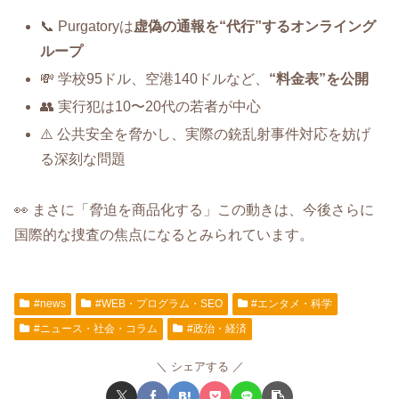
📞 Purgatoryは
虚偽の通報を“代行”するオンライング
ループ
💸 学校95ドル、空港140ドルなど、
“料金表”を公開
👥 実行犯は10〜20代の若者が中心
⚠️ 公共安全を脅かし、実際の銃乱射事件対応を妨げ
る深刻な問題
👀 まさに「脅迫を商品化する」この動きは、今後さらに
国際的な捜査の焦点になるとみられています。
#news
#WEB・プログラム・SEO
#エンタメ・科学
#ニュース・社会・コラム
#政治・経済
シェアする