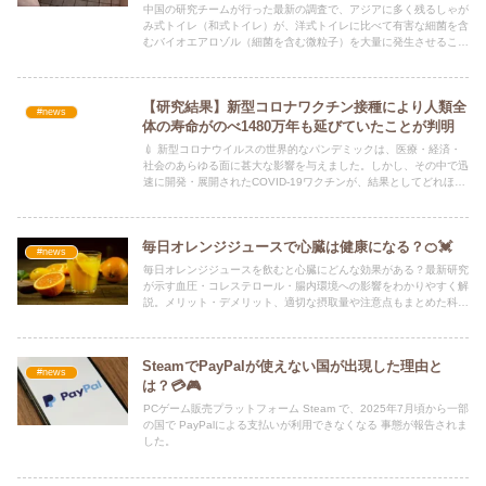
中国の研究チームが行った最新の調査で、アジアに多く残るしゃが
み式トイレ（和式トイレ）が、洋式トイレに比べて有害な細菌を含
むバイオエアロゾル（細菌を含む微粒子）を大量に発生させること
が判明しました。
【研究結果】新型コロナワクチン接種により人類全
#news
体の寿命がのべ1480万年も延びていたことが判明
💉 新型コロナウイルスの世界的なパンデミックは、医療・経済・
社会のあらゆる面に甚大な影響を与えました。しかし、その中で迅
速に開発・展開されたCOVID-19ワクチンが、結果としてどれほど
多くの命を救い、人類の寿命を延ばしたのか――
毎日オレンジジュースで心臓は健康になる？🍊💓
#news
毎日オレンジジュースを飲むと心臓にどんな効果がある？最新研究
が示す血圧・コレステロール・腸内環境への影響をわかりやすく解
説。メリット・デメリット、適切な摂取量や注意点もまとめた科学
的レビュー記事。
SteamでPayPalが使えない国が出現した理由と
#news
は？💳🎮
PCゲーム販売プラットフォーム Steam で、2025年7月頃から一部
の国で PayPalによる支払いが利用できなくなる 事態が報告されま
した。