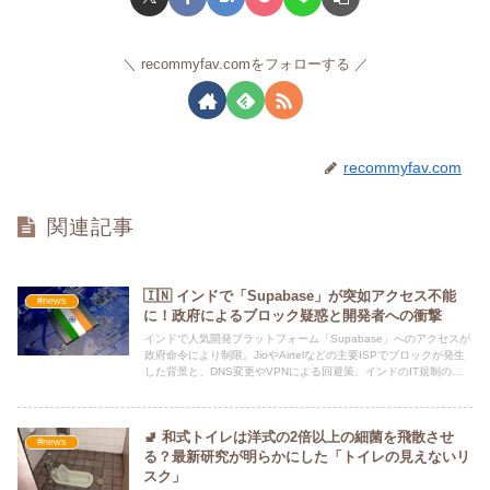
recommyfav.comをフォローする
recommyfav.com
関連記事
🇮🇳 インドで「Supabase」が突如アクセス不能
#news
に！政府によるブロック疑惑と開発者への衝撃
インドで人気開発プラットフォーム「Supabase」へのアクセスが
政府命令により制限。JioやAirtelなどの主要ISPでブロックが発生
した背景と、DNS変更やVPNによる回避策、インドのIT規制の現
状を詳しく解説します。
🚽 和式トイレは洋式の2倍以上の細菌を飛散させ
#news
る？最新研究が明らかにした「トイレの見えないリ
スク」