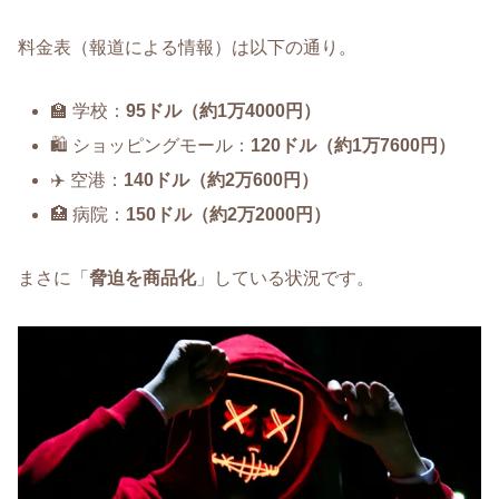
料金表（報道による情報）は以下の通り。
🏫 学校：
95ドル（約1万4000円）
🛍️ ショッピングモール：
120ドル（約1万7600円）
✈️ 空港：
140ドル（約2万600円）
🏥 病院：
150ドル（約2万2000円）
まさに「
脅迫を商品化
」している状況です。