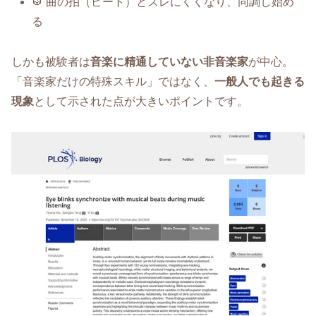
🥁 曲の拍（ビート）とズレにくくなり、同調し始め
る
しかも被験者は
音楽に精通していない非音楽家
が中心。
「音楽家だけの特殊スキル」ではなく、
一般人でも起きる
現象
として示された点が大きいポイントです。