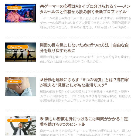
🎮ゲーマーの心理は4タイプに分けられる？──メン
#news
タルヘルスと性格から読み解く最新プロファイル
「ゲームの楽しみ方は十人十色」とよく言われますが、科学的にも
ゲーマーの心理は4つのタイプに分類できることが、国際的調査で
明らかになりました。今回の研究では、112 か国・16～69歳のゲ
ーマー5,255人を対象
周囲の目を気にしないための5つの方法｜自由な自
#ニュース・社会・コラム
分を取り戻すために
周囲の目を気にしないための5つの方法｜自由な自分を取り戻すた
めに 私たちは日々の生活の中で、他人の目...
🚽膀胱を危険にさらす「6つの習慣」とは？専門家
#news
が教える“見落としがちな生活リスク”
膀胱の健康を脅かす6つの習慣とは？排尿我慢・水分不足・喫煙・
カフェイン摂取など、日常に潜むリスクを専門家が解説。膀胱がん
や尿路感染を防ぐための正しいケア方法も紹介します。
🌟 新しい習慣を身につけるには時間がかかる！定
#ニュース・社会・コラム
着を助ける8つのヒント📝
南オーストラリア大学のベン・シン博士らの研究によると、新しい
習慣の形成には思った以上に時間がかかるそうです。ここでは、そ