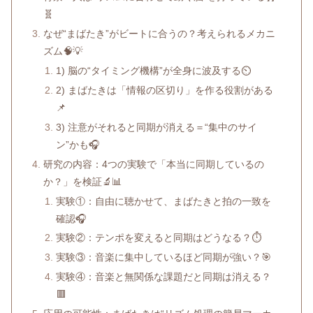
🧬
なぜ“まばたき”がビートに合うの？考えられるメカニ
ズム🧠💡
1) 脳の“タイミング機構”が全身に波及する⏲️
2) まばたきは「情報の区切り」を作る役割がある
📌
3) 注意がそれると同期が消える＝“集中のサイ
ン”かも🎧
研究の内容：4つの実験で「本当に同期しているの
か？」を検証🔬📊
実験①：自由に聴かせて、まばたきと拍の一致を
確認🎧
実験②：テンポを変えると同期はどうなる？⏱️
実験③：音楽に集中しているほど同期が強い？🎯
実験④：音楽と無関係な課題だと同期は消える？
🟥