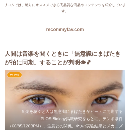
リコムでは、絶対にオススメできる高品質な商品やコンテンツを紹介していま
す。
recommyfav.com
人間は音楽を聞くときに「無意識にまばたき
が拍に同期」することが判明👁️🎵
#news
音楽を聴くと人は無意識にまばたきがビートに同期する
――PLOS Biology掲載研究をもとに、テンポ条件
（66/85/120BPM）、注意との関係、4つの実験結果とメカニズ