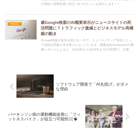
の理由と習慣定着に役立つ8つのヒントを紹介します！✨
📰Google検索のAI概要表示がニュースサイトの死
#news
活問題に？トラフィック激減とビジネスモデル再構
築の動き
Google検索が進化を続ける一方で、ニュースメディア各社にとっ
て深刻な問題が浮き彫りになっています。調査会社Similarwebの最
新レポートによると、2022年から2025年までの3年間で、主要ニ
ュースサイトの検索トラフィックが半減しているというのです。
ソフトウェア開発で「AI丸投げ」がダメ
な理由
パーキンソン病の運動機能改善に「フィ
ットネスバイク」が役立つ可能性🚴‍♂️🧠