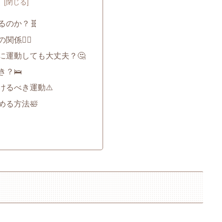
次
るのか？🧬
🏋️‍♂️
に運動しても大丈夫？🤔
？🛌
けるべき運動⚠️
める方法🛀